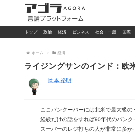
トップ
政治
経済
ビジネス
社会・一般
国際
ホーム
経済
ライジングサンのインド：欧
岡本 裕明
ここバンクーバーには北米で最大級の
経験だけの話をすれば90年代のバン
スーパーのレジ打ちの人が非常に多か