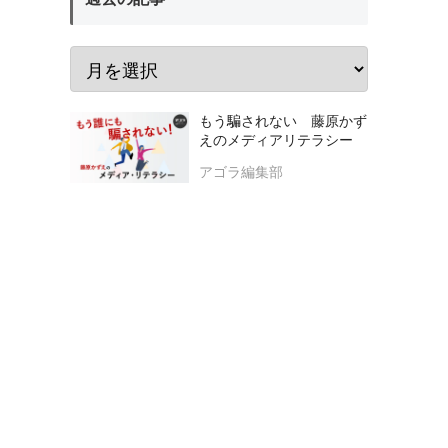
もう騙されない 藤原かず
えのメディアリテラシー
アゴラ編集部