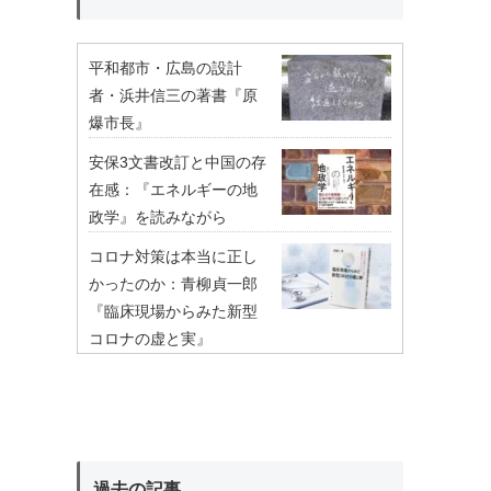
平和都市・広島の設計
者・浜井信三の著書『原
爆市長』
安保3文書改訂と中国の存
在感：『エネルギーの地
政学』を読みながら
コロナ対策は本当に正し
かったのか：青柳貞一郎
『臨床現場からみた新型
コロナの虚と実』
過去の記事