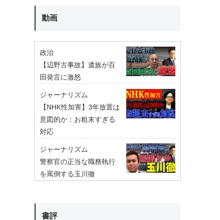
動画
政治
【辺野古事故】遺族が百
田発言に激怒
ジャーナリズム
【NHK性加害】3年放置は
意図的か：お粗末すぎる
対応
ジャーナリズム
警察官の正当な職務執行
を罵倒する玉川徹
書評