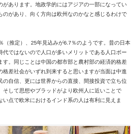
のがあります。地政学的にはアジアの一部になってい
ものがあり、向く方向は欧州なのかなと感じるわけで
6.4％（推定）、25年見込みが6.7％のようです。昔の日本
時代ではないので人口が多いメリットである人口ボー
ます。同じことは中国の都市部と農村部の経済的格差
の格差社会がいずれ到来すると思いますが当面は中進
民の自信、更には世界からの直接、間接投資で立ち位
。そして思想やブラッドがより欧州人に近いことで
ない点で欧米におけるインド系の人は有利に見えま