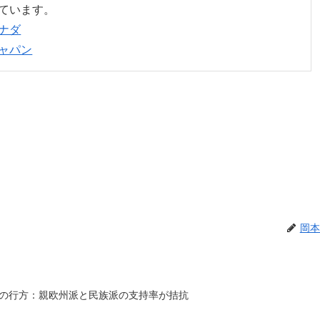
ています。
ナダ
ャパン
岡本
の行方：親欧州派と民族派の支持率が拮抗