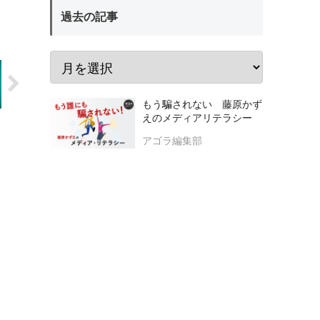
過去の記事
もう騙されない 藤原かず
えのメディアリテラシー
アゴラ編集部