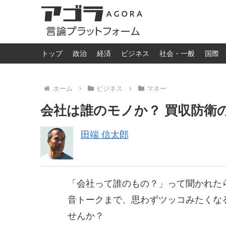
トップ
政治
経済
ビジネス
社会・一般
国際
ホーム
ビジネス
マネー
会社は誰のモノか？ 買収防衛
田端 信太郎
「会社って誰のもの？」って聞かれたら
音トークまで、思わずツッコみたくな
せんか？