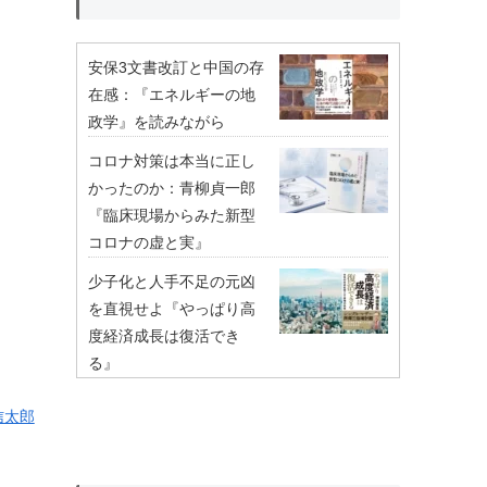
安保3文書改訂と中国の存
在感：『エネルギーの地
政学』を読みながら
コロナ対策は本当に正し
かったのか：青柳貞一郎
『臨床現場からみた新型
コロナの虚と実』
少子化と人手不足の元凶
を直視せよ『やっぱり高
度経済成長は復活でき
る』
信太郎