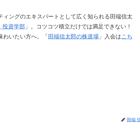
ティングのエキスパートとして広く知られる田端信太
 投資学部
」。コツコツ積立だけでは満足できない！
味わいたい方へ。「
田端信太郎の株道場
」入会は
こち
田端 