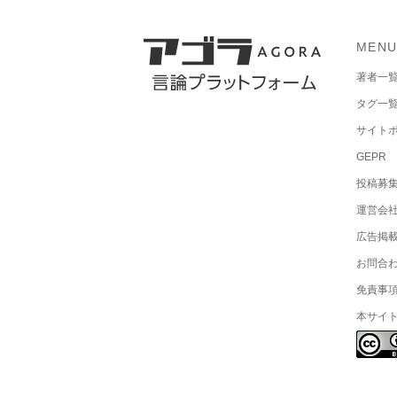
MEN
著者一
タグ一
サイト
GEPR
投稿募
運営会
広告掲
お問合
免責事
本サイ