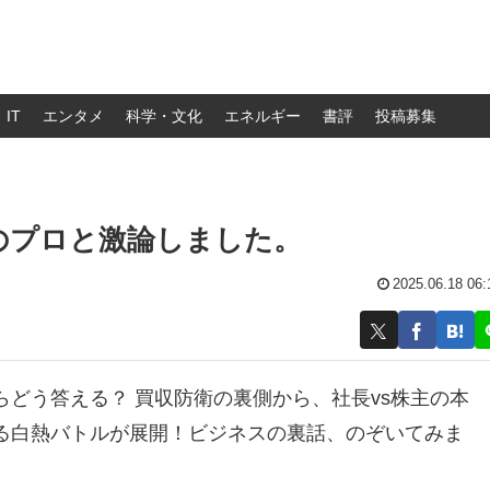
IT
エンタメ
科学・文化
エネルギー
書評
投稿募集
のプロと激論しました。
2025.06.18 06:
どう答える？ 買収防衛の裏側から、社長vs株主の本
る白熱バトルが展開！ビジネスの裏話、のぞいてみま