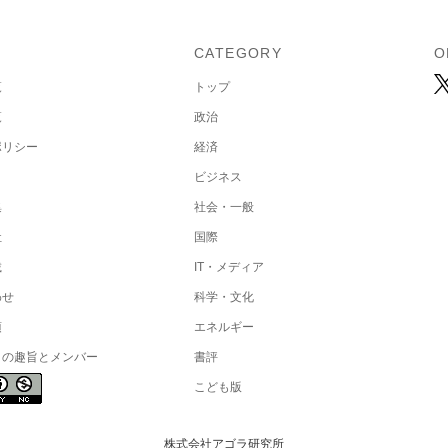
U
CATEGORY
O
覧
トップ
覧
政治
ポリシー
経済
ビジネス
集
社会・一般
社
国際
載
IT・メディア
わせ
科学・文化
項
エネルギー
トの趣旨とメンバー
書評
こども版
株式会社アゴラ研究所