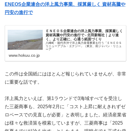
ENEOS企業連合の洋上風力事業、採算厳しく 資材高騰や
円安の進行で
ＥＮＥＯＳ企業連合の洋上風力事業、採算厳しく
資材高騰や円安の進行で - 北羽新報社｜より速
く、より正確に、心通う紙面づくり
八峰町・能代市沖で洋上風力発電事業を行う「ＥＮＥＯＳ
リニューアブル・エナジー」（東京、前ジャパン・リニュ
ーア
www.hokuu.co.jp
この件は全国紙にはほとんど報じられていませんが、非常
に重要な話です。
洋上風力といえば、第1ラウンドで3海域すべてを受注し
た三菱商事も、2025年2月に「コスト上昇に耐えきれずゼ
ロベースでの見直しが必要」と表明しました。経済産業省
は様々な救済策を模索していますが、三菱商事は「2025