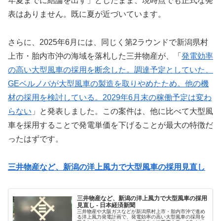
年夏までに結論を出す」としたまま、現時点でも正式な発
表はありません。既に夏が近づいています。
さらに、2025年6月には、同じく第2ラウンドで新潟県村
上市・胎内市沖の海域を落札した三井物産が、「
発電効率
の高い大型風車の採用を断念した。調達予定としていた、
GEベルノバが大型風車の製造を取りやめたため。他の機
材の採用を検討している。2029年6月末の稼働予定は変わ
らない
」と発表しました。この案件は、他に比べて大型風
車を採用することで発電単価を下げることが最大の特徴だ
ったはずです。
三井物産など、新潟の洋上風力で大型風車の採用見直し
三井物産など、新潟の洋上風力で大型風車の採用
見直し - 日本経済新聞
三井物産や大阪ガスなどが新潟県村上市・胎内市沖で進め
る洋上風力発電計画で、発電効率の高い大型風車の採用を