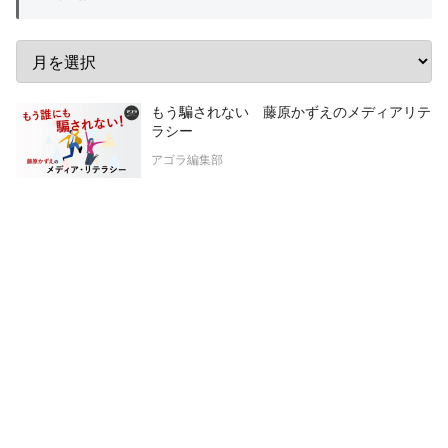
もう騙されない 藤原かずえのメディアリテ
ラシー
アゴラ編集部