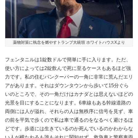
薬物対策に執念を燃やすトランプ大統領 ホワイトハウスXより
フェンタニルは1錠数ドルで簡単に手に入ります。ただ、
使い方によっては2錠飲んで死に至るケースもあるほど強
力です。私の住むバンクーバーの一角に非常に荒んだエリ
アがあります。それはダウンタウンから歩いて15分ぐら
いのところで、その一角だけはカナダとは思えないほどの
光景を目にすることになります。6車線もある幹線道路の
両側には人が溢れ、それらの人は無秩序に信号を見ず、車
の前を平気で歩くので私は車で通るのをなるべく避けるほ
どです。歩道には生きているのか死んでいるのかわからな
い人が横たわるも誰もそれに関知せず、救急車と警察車両