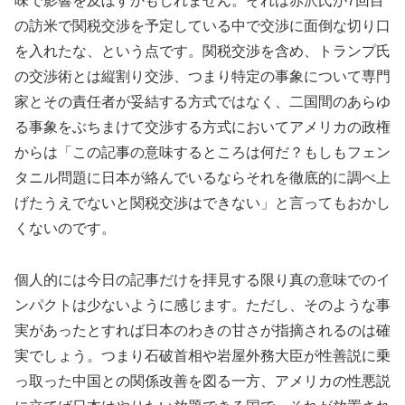
味で影響を及ぼすかもしれません。それは赤沢氏が7回目
の訪米で関税交渉を予定している中で交渉に面倒な切り口
を入れたな、という点です。関税交渉を含め、トランプ氏
の交渉術とは縦割り交渉、つまり特定の事象について専門
家とその責任者が妥結する方式ではなく、二国間のあらゆ
る事象をぶちまけて交渉する方式においてアメリカの政権
からは「この記事の意味するところは何だ？もしもフェン
タニル問題に日本が絡んでいるならそれを徹底的に調べ上
げたうえでないと関税交渉はできない」と言ってもおかし
くないのです。
個人的には今日の記事だけを拝見する限り真の意味でのイ
ンパクトは少ないように感じます。ただし、そのような事
実があったとすれば日本のわきの甘さが指摘されるのは確
実でしょう。つまり石破首相や岩屋外務大臣が性善説に乗
っ取った中国との関係改善を図る一方、アメリカの性悪説