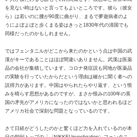
を見ない時はないと言ってもよいところです。彼ら（彼女
ら）は若いのに腰が90度に曲がり、まるで夢遊病者のよ
うによぼよぼと歩くまる姿はきっと1830年代の清国でも
同様だったのかもしれません。
ではフェンタニルがどこから来たのかという点は中国の武
漢がキーであることはほぼ間違いありません。武漢は医薬
品の会社が集積しています。コロナ発症説も同地が医薬品
の実験を行っていたからだという理由は確かに聞く者への
説得力があります。中国はやられたらやり返す、という恨
みを晴らす思想があるのですが、まさか恨みの100年の英
国の矛先がアメリカになったのではないかと思われるほど
アメリカ社会で深刻な問題となっているのです。
さて日経がどうしたのかと驚くほど力を入れているのが本
日の朝刊トップの「〈NIKKEI Investigation〉フェンタニ