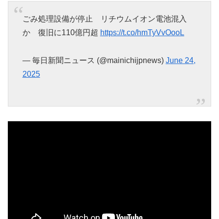
ごみ処理設備が停止 リチウムイオン電池混入
か 復旧に110億円超
https://t.co/hmTyVvOooL
— 毎日新聞ニュース (@mainichijpnews)
June 24,
2025