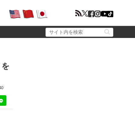
メを
40