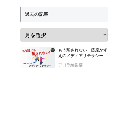
過去の記事
もう騙されない 藤原かず
えのメディアリテラシー
アゴラ編集部