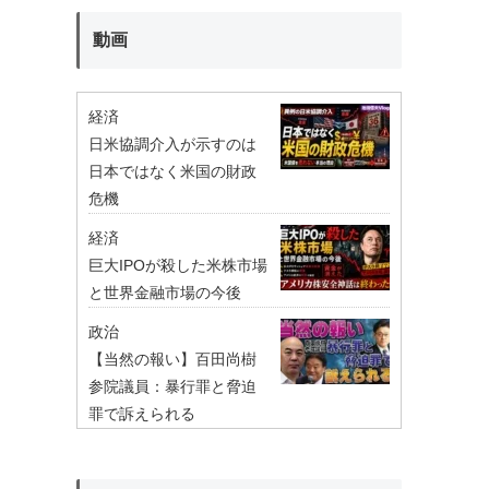
動画
経済
日米協調介入が示すのは
日本ではなく米国の財政
危機
経済
巨大IPOが殺した米株市場
と世界金融市場の今後
政治
【当然の報い】百田尚樹
参院議員：暴行罪と脅迫
罪で訴えられる