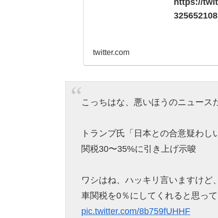
https://tw
325652108
twitter.com
こっちはな、悪いほうのニュース
トランプ氏「日本との合意疑わし
関税30〜35%に引き上げ示唆
ワシはね、ハッキリ言いますけど
車関税を0％にしてくれると思っ
pic.twitter.com/8b759fUHHF