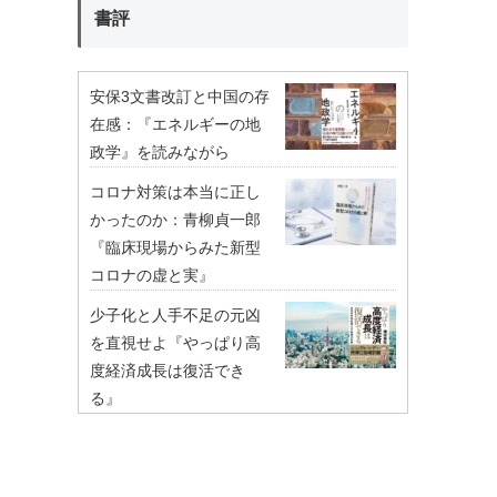
書評
安保3文書改訂と中国の存
在感：『エネルギーの地
政学』を読みながら
コロナ対策は本当に正し
かったのか：青柳貞一郎
『臨床現場からみた新型
コロナの虚と実』
少子化と人手不足の元凶
を直視せよ『やっぱり高
度経済成長は復活でき
る』