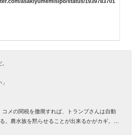
itter.com/asakiyumemisipo/status/1939783701
だ。
い」
、コメの関税を撤廃すれば、トランプさんは自動
てる。農水族を黙らせることが出来るかがカギ。…