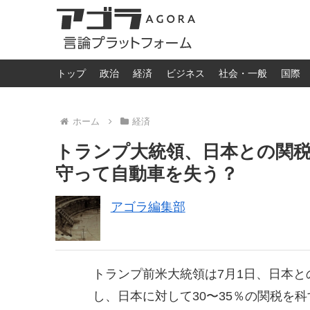
トップ
政治
経済
ビジネス
社会・一般
国際
ホーム
経済
トランプ大統領、日本との関
守って自動車を失う？
アゴラ編集部
トランプ前米大統領は7月1日、日本
し、日本に対して30〜35％の関税を