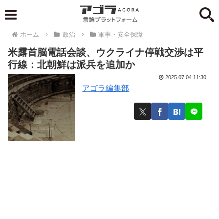
ホーム
政治
軍事・安全保障
米露首脳電話会談、ウクライナ停戦交渉は平
行線：北朝鮮は派兵を追加か
2025.07.04 11:30
アゴラ編集部