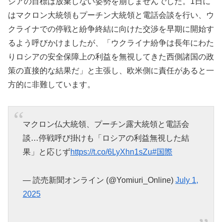
シアの目標は放棄しない姿勢を崩しませんでした。1日に
はマクロン大統領もプーチン大統領と電話会談を行い、ウ
クライナでの停戦と紛争終結に向けた交渉を早期に開始す
るよう呼びかけましたが、「ウクライナ紛争は長年にわた
りロシアの安全保障上の利益を無視してきた西側諸国の政
策の直接的な結果だ」と主張し、欧米側に責任があると一
方的に非難しています。
マクロン仏大統領、プーチン露大統領と電話会
談…停戦呼び掛けも「ロシアの利益無視した結
果」と応じず
https://t.co/6LyXhn1sZu
#国際
— 読売新聞オンライン (@Yomiuri_Online)
July 1,
2025