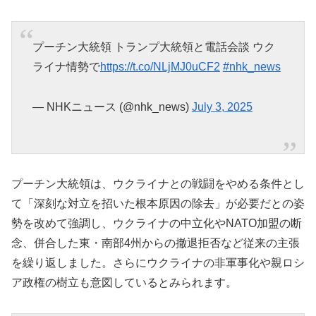
プーチン大統領 トランプ大統領と電話会談 ウク
ライナ情勢で
https://t.co/NLjMJ0uCF2
#nhk_news
— NHKニュース (@nhk_news)
July 3, 2025
プーチン大統領は、ウクライナとの戦闘をやめる条件とし
て「深刻な対立を招いた根本原因の除去」が必要だとの姿
勢を改めて強調し、ウクライナの中立化やNATO加盟の断
念、併合した東・南部4州からの撤退拒否など従来の主張
を繰り返しました。さらにウクライナの非軍事化や親ロシ
ア政権の樹立も意図しているとみられます。