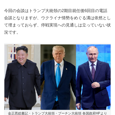
今回の会談はトランプ大統領の2期目就任後6回目の電話
会談となりますが、ウクライナ情勢をめぐる溝は依然とし
て埋まっておらず、停戦実現への見通しは立っていない状
況です。
金正恩総書記・トランプ大統領・プーチン大統領 各国政府HPより