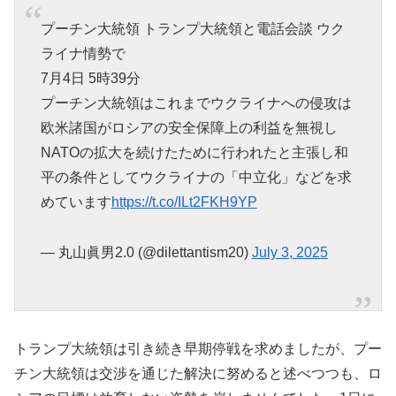
プーチン大統領 トランプ大統領と電話会談 ウク
ライナ情勢で
7月4日 5時39分
プーチン大統領はこれまでウクライナへの侵攻は
欧米諸国がロシアの安全保障上の利益を無視し
NATOの拡大を続けたために行われたと主張し和
平の条件としてウクライナの「中立化」などを求
めています
https://t.co/ILt2FKH9YP
— 丸山眞男2.0 (@dilettantism20)
July 3, 2025
トランプ大統領は引き続き早期停戦を求めましたが、プー
チン大統領は交渉を通じた解決に努めると述べつつも、ロ