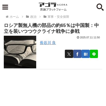
ホーム
政治
軍事・安全保障
ロシア製無人機の部品の約65％は中国製：中
立を装いつつウクライナ戦争に参戦
2025.07.11 11:50
長谷川 良