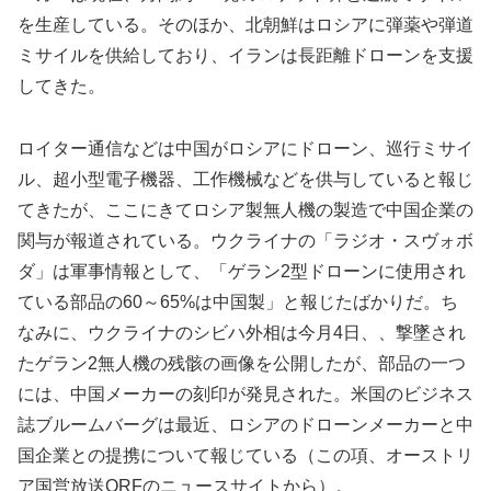
を生産している。そのほか、北朝鮮はロシアに弾薬や弾道
ミサイルを供給しており、イランは長距離ドローンを支援
してきた。
ロイター通信などは中国がロシアにドローン、巡行ミサイ
ル、超小型電子機器、工作機械などを供与していると報じ
てきたが、ここにきてロシア製無人機の製造で中国企業の
関与が報道されている。ウクライナの「ラジオ・スヴォボ
ダ」は軍事情報として、「ゲラン2型ドローンに使用され
ている部品の60～65%は中国製」と報じたばかりだ。ち
なみに、ウクライナのシビハ外相は今月4日、、撃墜され
たゲラン2無人機の残骸の画像を公開したが、部品の一つ
には、中国メーカーの刻印が発見された。米国のビジネス
誌ブルームバーグは最近、ロシアのドローンメーカーと中
国企業との提携について報じている（この項、オーストリ
ア国営放送ORFのニュースサイトから）。