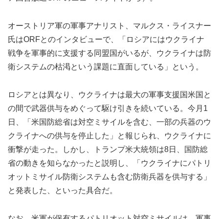
オーストリア軍の軍事アナリスト、マルクス・ライスナー
氏はORFとのインタビューで、「ロシアにはウクライナ
戦争を軍事的に支援する同盟国がいるが、ウクライナは防
衛システムの枯渇という課題に直面している」という。
ロシアとは異なり、ウクライナは最大の軍事支援国米国と
の間で武器供与をめぐって駆け引きを続いている。今月1
日、「米国防総省は対空ミサイルを含む、一部の兵器のウ
クライナへの供与を停止した」と報じられ、ウクライナに
衝撃が走った。しかし、トランプ米大統領は8日、国防総
省の動きを知らなかったと説明し、「ウクライナにパトリ
オットミサイル防衛システムも含む防衛兵器を供与する」
と発表した、といった具合だ。
なお、米軍が保有するパトリオット対空ミサイルは、軍事