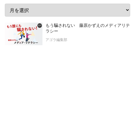
もう騙されない 藤原かずえのメディアリテ
ラシー
アゴラ編集部