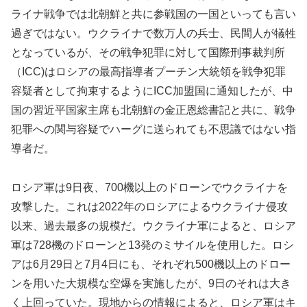
ライナ戦争では北朝鮮と共に参戦国の一国といっても言い
過ぎではない。ウクライナで数万人の兵士、民間人が犠牲
となっているが、その戦争犯罪に対して国際刑事裁判所
（ICC)はロシアの最高指導者プーチン大統領を戦争犯罪
容疑者として拘束するようにICC加盟国に通知したが、中
国の習近平国家主席も北朝鮮の金正恩総書記と共に、戦争
犯罪への関与容疑でハーグに送られても不思議ではない指
導者だ。
ロシア軍は9日夜、700機以上のドローンでウクライナを
攻撃した。これは2022年のロシアによるウクライナ侵攻
以来、過去最多の規模だ。ウクライナ軍によると、ロシア
軍は728機のドローンと13発のミサイルを使用した。ロシ
アは6月29日と7月4日にも、それぞれ500機以上のドロー
ンを用いた大規模な空爆を実施したが、9日のそれは大き
く上回っていた。現地からの情報によると、ロシア軍はキ