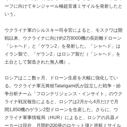
ーフに向けてキンジャール極超音速ミサイルを発射したと
いう。
ウクライナ軍のシルスキー司令官によると、モスクワは開
戦以来、ウクライナに向け約2万8000機の長距離ドローン
「シャヘド」と「ゲラン2」を発射した。「シャヘド」は
イラン製で、「ゲラン2」はロシア製だ（「シャヘド」を
土台として製造された無人機）。
ロシアはここ数ヶ月、ドローン生産を大幅に強化してい
る。ウクライナ軍元将校Tatarigami氏が設立した戦争・紛
争分析チーム「フロンテリジェンス・インサイト」のウク
ライナ戦況報告によると、ロシアは2月から4月だけで月
間1,850機のゲラン2型ドローンを生産した。さらに、ウ
クライナ軍事情報局（HUR）によると、ロシアの兵器メ
ーカーは現在、月間約200発のロケット弾と巡航ミサイル