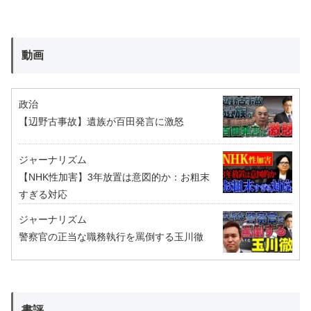
動画
政治
【辺野古事故】遺族が百田発言に激怒
ジャーナリズム
【NHK性加害】3年放置は意図的か：お粗末
すぎる対応
ジャーナリズム
警察官の正当な職務執行を罵倒する玉川徹
書評