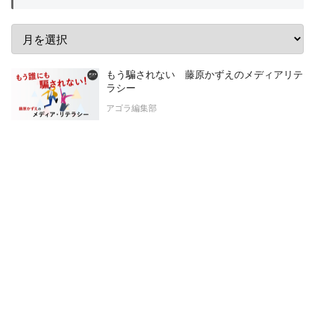
もう騙されない 藤原かずえのメディアリテ
ラシー
アゴラ編集部