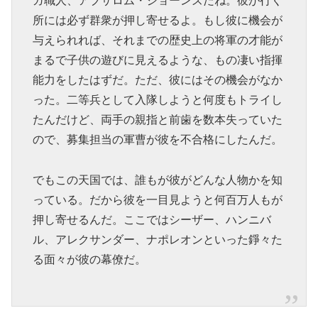
ガ職人、アブサロム・ジョーンズだね。彼が行く
所には必ず群衆が押し寄せるよ。もし彼に機会が
与えられれば、それまでの歴史上の将軍の才能が
まるで子供の遊びに見えるような、もの凄い指揮
能力をしたはずだ。ただ、彼にはその機会がなか
った。二等兵として入隊しようと何度もトライし
たんだけど、両手の親指と前歯を数本失っていた
ので、募集担当の軍曹が彼を不合格にしたんだ。
でもこの天国では、誰もが彼がどんな人物かを知
っている。だから彼を一目見ようと何百万人もが
押し寄せるんだ。ここではシーザー、ハンニバ
ル、アレクサンダー、ナポレオンといった錚々た
る面々が彼の幕僚だ。