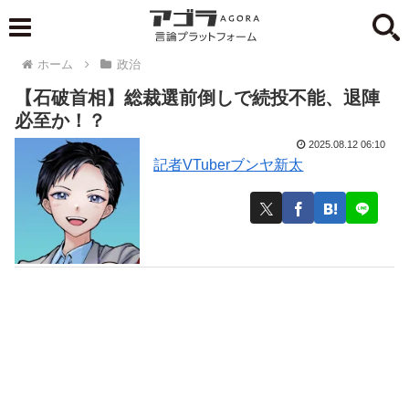
ホーム
政治
【石破首相】総裁選前倒しで続投不能、退陣
必至か！？
2025.08.12 06:10
記者VTuberブンヤ新太