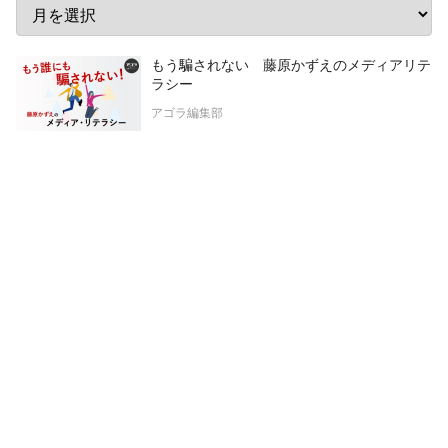
もう騙されない 藤原かずえのメディアリテ
ラシー
アゴラ編集部