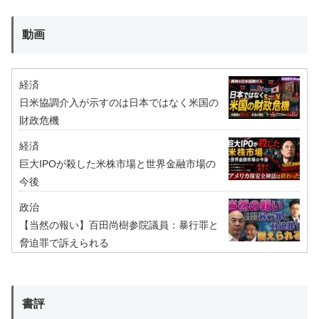
動画
経済
日米協調介入が示すのは日本ではなく米国の
財政危機
経済
巨大IPOが殺した米株市場と世界金融市場の
今後
政治
【当然の報い】百田尚樹参院議員：暴行罪と
脅迫罪で訴えられる
書評