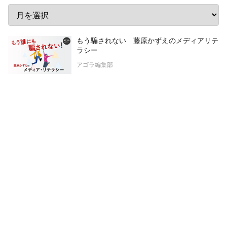
もう騙されない 藤原かずえのメディアリテ
ラシー
アゴラ編集部