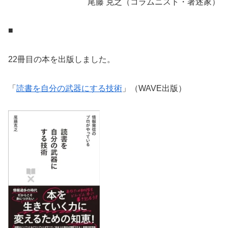
尾藤 克之（コラムニスト・著述家）
■
22冊目の本を出版しました。
「
読書を自分の武器にする技術
」（WAVE出版）