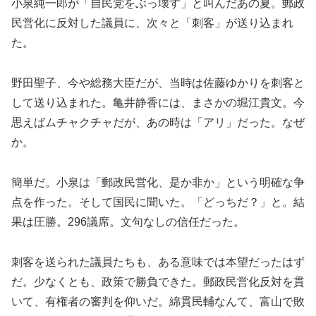
小泉純一郎が「自民党をぶっ壊す」と叫んだあの夏。郵政
民営化に反対した議員に、次々と「刺客」が送り込まれ
た。
野田聖子、今や総務大臣だが、当時は佐藤ゆかりを刺客と
して送り込まれた。亀井静香には、まさかの堀江貴文。今
思えばムチャクチャだが、あの時は「アリ」だった。なぜ
か。
簡単だ。小泉は「郵政民営化、是か非か」という明確な争
点を作った。そして国民に聞いた。「どっちだ？」と。結
果は圧勝。296議席。文句なしの信任だった。
刺客を送られた議員たちも、ある意味では本望だったはず
だ。少なくとも、政策で勝負できた。郵政民営化反対を貫
いて、有権者の審判を仰いだ。綿貫民輔なんて、富山で敗