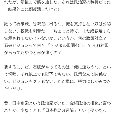
れたが、最後まで筋を通した。あれは政治家の矜持だった
（結果的に比例復活したけど）。
翻って石破茂。総裁選に出るな、俺を支持しない奴は公認
しない、役職も剥奪だ――ちょっと待て。まだ総裁選すら
告示されてないじゃないか。というか、何の政策対立？
石破ビジョンって何？ 「デジタル田園都市」？ それ岸田
が言ってたやつと何が違うの？
要するに、だ。石破がやってるのは「俺に逆らうな」とい
う恫喝。それ以上でも以下でもない。政策なんて関係な
い。ビジョンもクソもない。ただ単に、権力にしがみつき
たいだけ。
昔、田中角栄という政治家がいた。金権政治の権化と言わ
れたが、少なくとも「日本列島改造論」という夢があっ