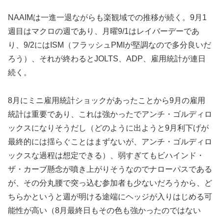
NAAIMは一進一退ながらも楽観域での推移が続く。9月1
週目はマクロの週であり、月曜9/1はレイバーデーであ
り、9/2にはISM（フラッシュPMIが堅調なので多分良いだ
ろう）、それが終わるとJOLTS、ADP、雇用統計が連日
続く。
8月にミニ雇用統計ショックがあったことから9月の雇用
統計は重要であり、これは強かったでアンチ・ゴルディロ
ックスになりそうだし（どのように出ようと9月利下げが
最終的には揺らぐことはまずないが、アンチ・ゴルディロ
ックスな過程は想定できる）、弱すぎてもビハインド・
ザ・カーブ懸念が噴き上がりそうなのでナローパスである
が、その分丸腰で突っ込む参加者も少ないだろうから、ど
ちらかというと週が明ける途端にヘッジが入りはじめる可
能性が高い（8月最終日もその色も強かったのではない