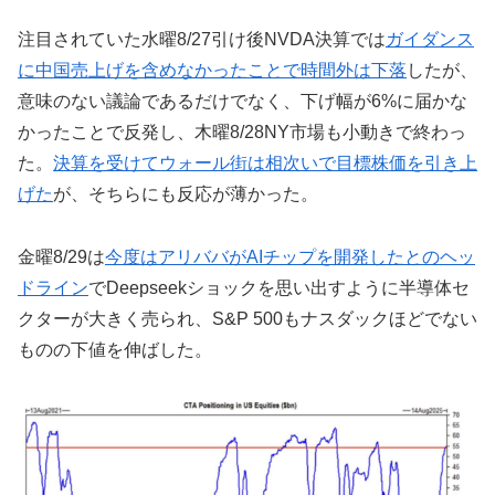
注目されていた水曜8/27引け後NVDA決算では
ガイダンス
に中国売上げを含めなかったことで時間外は下落
したが、
意味のない議論であるだけでなく、下げ幅が6%に届かな
かったことで反発し、木曜8/28NY市場も小動きで終わっ
た。
決算を受けてウォール街は相次いで目標株価を引き上
げた
が、そちらにも反応が薄かった。
金曜8/29は
今度はアリババがAIチップを開発したとのヘッ
ドライン
でDeepseekショックを思い出すように半導体セ
クターが大きく売られ、S&P 500もナスダックほどでない
ものの下値を伸ばした。