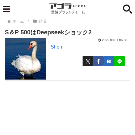
ホーム
経済
S＆P 500はDeepseekショック2
2025.09.01 06:30
Shen