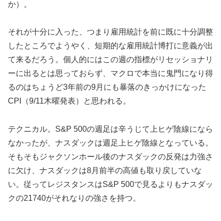
か）。
それが十分に入った、つまり雇用統計を前に既に十分調整
したところでようやく、短期的な雇用統計博打に意義が出
て来るだろう。個人的にはこの週の指標がリセッショナリ
ーに出るとは思っておらず、マクロで本当に鬼門になり得
るのはちょうど3年前の9月にも暴落のきっかけになった
CPI（9/11木曜発表）と思われる。
テクニカル。S&P 500の週足は辛うじて上ヒゲ陰線になら
なかったが、ナスダックは週足上ヒゲ陰線となっている。
そもそもジャクソンホール後のナスダックの反発は力強さ
に欠け、ナスダックは8月前半の高値も取り戻していな
い。従ってレジスタンスはS&P 500で見るよりもナスダッ
クの21740がそれなりの強さを持つ。