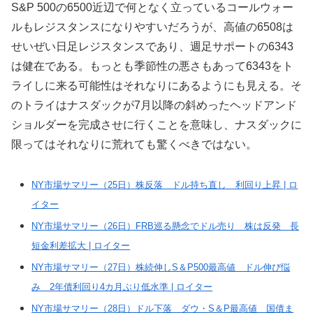
S&P 500の6500近辺で何となく立っているコールウォー
ルもレジスタンスになりやすいだろうが、高値の6508は
せいぜい日足レジスタンスであり、週足サポートの6343
は健在である。もっとも季節性の悪さもあって6343をト
ライしに来る可能性はそれなりにあるようにも見える。そ
のトライはナスダックが7月以降の斜めったヘッドアンド
ショルダーを完成させに行くことを意味し、ナスダックに
限ってはそれなりに荒れても驚くべきではない。
NY市場サマリー（25日）株反落 ドル持ち直し 利回り上昇 | ロ
イター
NY市場サマリー（26日）FRB巡る懸念でドル売り 株は反発 長
短金利差拡大 | ロイター
NY市場サマリー（27日）株続伸しS＆P500最高値 ドル伸び悩
み 2年債利回り4カ月ぶり低水準 | ロイター
NY市場サマリー（28日）ドル下落 ダウ・S＆P最高値 国債ま