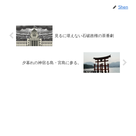
Shen
見るに堪えない石破政権の茶番劇
夕暮れの神宿る島・宮島に参る。