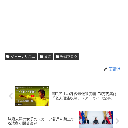
ジャーナリズム
政治
転載ブログ
茶請け
国民民主の課税最低限度額178万円案は
「老人優遇税制」（アーカイブ記事）
14歳未満の女子のスカーフ着用を禁止す
る法案が閣僚決定