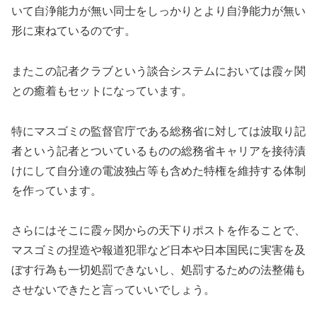
いて自浄能力が無い同士をしっかりとより自浄能力が無い
形に束ねているのです。
またこの記者クラブという談合システムにおいては霞ヶ関
との癒着もセットになっています。
特にマスゴミの監督官庁である総務省に対しては波取り記
者という記者とついているものの総務省キャリアを接待漬
けにして自分達の電波独占等も含めた特権を維持する体制
を作っています。
さらにはそこに霞ヶ関からの天下りポストを作ることで、
マスゴミの捏造や報道犯罪など日本や日本国民に実害を及
ぼす行為も一切処罰できないし、処罰するための法整備も
させないできたと言っていいでしょう。