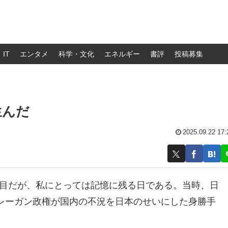
IT
エンタメ
科学・文化
エネルギー
書評
投稿募集
生んだ
2025.09.22 17:
0年目だが、私にとっては記憶に残る日である。当時、日
レーガン政権が国内の不況を日本のせいにした身勝手