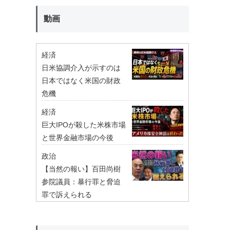
動画
経済
日米協調介入が示すのは
日本ではなく米国の財政
危機
経済
巨大IPOが殺した米株市場
と世界金融市場の今後
政治
【当然の報い】百田尚樹
参院議員：暴行罪と脅迫
罪で訴えられる