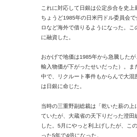
これに対応して日銀は公定歩合を史上最
ちょうど1985年の日米円ドル委員会
ロなど海外で借りるようになった。こ
に融資した。
おかげで地価は1985年から急騰した
輸入物価が下がったせいだった）。ま
中で、リクルート事件もからんで大混
は日銀に命じた。
当時の三重野副総裁は「乾いた薪の上
ていたが、大蔵省の天下りだった澄田総
した。5月にやっと利上げしたが、こ
った5年で4倍になった。