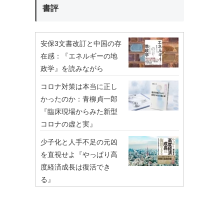
書評
安保3文書改訂と中国の存
在感：『エネルギーの地
政学』を読みながら
コロナ対策は本当に正し
かったのか：青柳貞一郎
『臨床現場からみた新型
コロナの虚と実』
少子化と人手不足の元凶
を直視せよ『やっぱり高
度経済成長は復活でき
る』