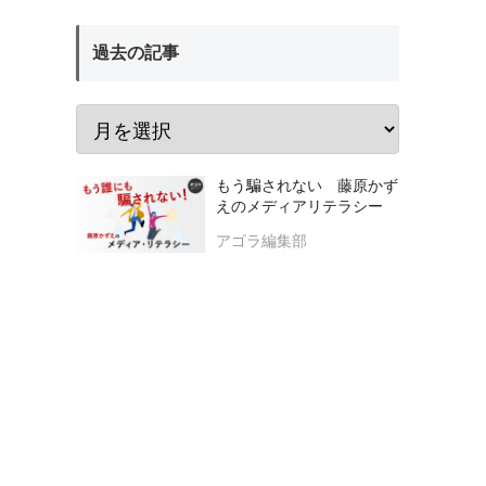
過去の記事
もう騙されない 藤原かず
えのメディアリテラシー
アゴラ編集部