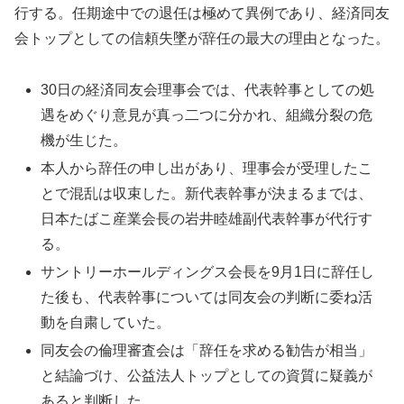
行する。任期途中での退任は極めて異例であり、経済同友
会トップとしての信頼失墜が辞任の最大の理由となった。
30日の経済同友会理事会では、代表幹事としての処
遇をめぐり意見が真っ二つに分かれ、組織分裂の危
機が生じた。
本人から辞任の申し出があり、理事会が受理したこ
とで混乱は収束した。新代表幹事が決まるまでは、
日本たばこ産業会長の岩井睦雄副代表幹事が代行す
る。
サントリーホールディングス会長を9月1日に辞任し
た後も、代表幹事については同友会の判断に委ね活
動を自粛していた。
同友会の倫理審査会は「辞任を求める勧告が相当」
と結論づけ、公益法人トップとしての資質に疑義が
あると判断した。