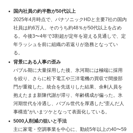
国内社員の約半数が50代以上
2025年4月時点で、パナソニックHDと主要7社の国内
社員は約6万人。そのうち約48％が50代以上を占め
る。今後3〜4年で3割超が定年を迎える見通しで、定
年ラッシュを前に組織の若返りが急務となってい
る。
背景にある人事の歪み
バブル期に大量採用した後、氷河期には極端に採用
を絞り、さらに松下電工や三洋電機の買収で間接部
門が重複した。統合を先送りした結果、余剰人員を
抱えたまま新陳代謝が滞り、年齢構成が偏った。氷
河期世代を冷遇し、バブル世代を厚遇した“歪んだ人
事構造”がいまツケとなって表面化している。
5000人削減の狙いと手法
主に家電・空調事業を中心に、勤続5年以上の40〜59