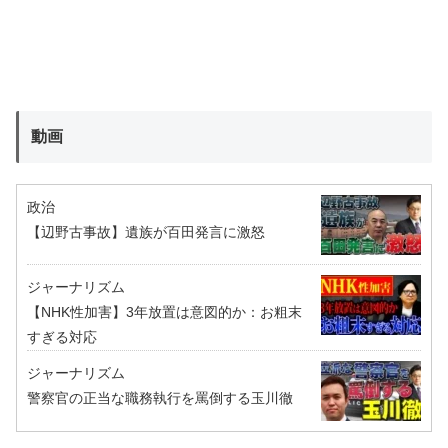
動画
政治
【辺野古事故】遺族が百田発言に激怒
ジャーナリズム
【NHK性加害】3年放置は意図的か：お粗末
すぎる対応
ジャーナリズム
警察官の正当な職務執行を罵倒する玉川徹