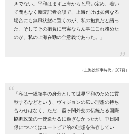
きでない。平和はまず上海からと思い定め、着い
て間もなく新聞記者会談で、上海だけは如何なる
場合にも無風状態に置くのが、私の抱負だと語っ
た。そしてその抱負に忠実ならん事にこれ務めた
のが、私の上海在勤の全意義であった。」
（上海総領事時代／207頁）
「私は一総領事の身分として世界平和のために貢
献するなどという、ヴィジョンの広い理想の持ち
合わせはなく、ただ、霞ヶ関外交の伝統たる国際
協調政策の一使途たるに過ぎなかったが、中日関
係についてはユートピア的の理想を温存してい