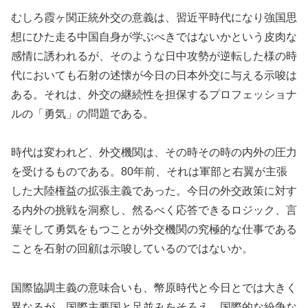
むしろ霞ヶ関正統外交の意義は、習近平時代になり強国思
想にひた走る中国自身が学ぶべきではないかという皮肉な
感情に誘われるが、そのような日中攻勢が逆転した様の時
代においても石射の述懐が今日の日本外交に与える示唆は
ある。それは、外交の継続性を担保するプロフェッショナ
ルの「勇気」の問題である。
時代は変われど、外交機関は、その時その時の内外の圧力
を受けるものである。80年前、それは軍部と右翼が主張
した大陸権益の拡張主義であった。今日の外交政策に対す
る内外の挑戦を洞察し、然るべく応答できるロジック、言
葉そして勇気をもつことが外交機関の究極的な仕事である
ことを石射の回顧は示唆しているのではないか。
国際協調主義の意味合いも、幣原時代と今日とでは大きく
異なるが、国際主要国と足並みをそろえ、国際的な紛争な