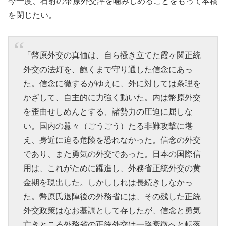
今一度、石射の幣原外交評を噛みしめることをもって本稿
を閉じたい。
「幣原外交の真価は、自ら搔き立てた霞ヶ関正統
外交の法灯を、飽くまで守り通した信念にあっ
た。信念に徹するがゆえに、外に対しては条理を
かざして、自主的に力強く動いた。内は幣原外交
を歪曲せしめんとする、諸勢力の圧迫に屈しな
い。国内の囂々（ごうごう）たる非難攻撃に堪
え、身近に迫る危険を恐れなかった。信念の外交
であり、また勇気の外交であった。日本の国際信
用は、これがために躍進し、外務省正統外交の黄
金期を現出した。しかししれは長続きしなかっ
た。幣原氏退陣後の外務省には、その残した正統
外交政策はなお基調として存したが、信念と勇気
亡きところ外務省の正統外交は一路衰微へと転落