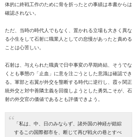
体的に終戦工作のために骨を折ったとの事績は本書からは
確認されない。
ただ、当時の時代人でもなく、置かれる立場も大きく異な
る小生をして石射に職業人としての怠慢があったと責める
ことは心苦しい。
石射は、与えられた職責で日中事変の早期終結、そうでな
くとも事態の「止血」に意を注ごうとした意識は確認でき
る。軍部と右翼が外交を壟断する時代に逆行し、霞ヶ関正
統外交と対中善隣主義を回復しようとした勇気こそが、石
射の外交官の価値であるとも評価できよう。
「私は、中、日のみならず、諸外国の神経が錯綜
するこの国際都市を、断じて再び戦火の巷とすべ