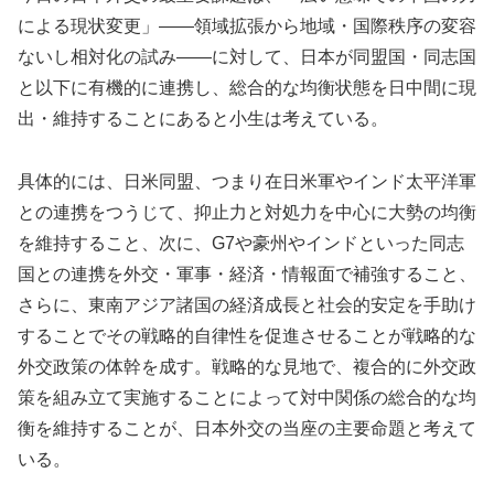
による現状変更」——領域拡張から地域・国際秩序の変容
ないし相対化の試み——に対して、日本が同盟国・同志国
と以下に有機的に連携し、総合的な均衡状態を日中間に現
出・維持することにあると小生は考えている。
具体的には、日米同盟、つまり在日米軍やインド太平洋軍
との連携をつうじて、抑止力と対処力を中心に大勢の均衡
を維持すること、次に、G7や豪州やインドといった同志
国との連携を外交・軍事・経済・情報面で補強すること、
さらに、東南アジア諸国の経済成長と社会的安定を手助け
することでその戦略的自律性を促進させることが戦略的な
外交政策の体幹を成す。戦略的な見地で、複合的に外交政
策を組み立て実施することによって対中関係の総合的な均
衡を維持することが、日本外交の当座の主要命題と考えて
いる。