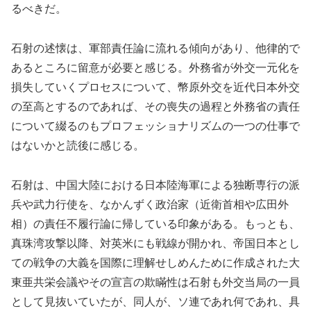
るべきだ。
石射の述懐は、軍部責任論に流れる傾向があり、他律的で
あるところに留意が必要と感じる。外務省が外交一元化を
損失していくプロセスについて、幣原外交を近代日本外交
の至高とするのであれば、その喪失の過程と外務省の責任
について綴るのもプロフェッショナリズムの一つの仕事で
はないかと読後に感じる。
石射は、中国大陸における日本陸海軍による独断専行の派
兵や武力行使を、なかんずく政治家（近衛首相や広田外
相）の責任不履行論に帰している印象がある。もっとも、
真珠湾攻撃以降、対英米にも戦線が開かれ、帝国日本とし
ての戦争の大義を国際に理解せしめんために作成された大
東亜共栄会議やその宣言の欺瞞性は石射も外交当局の一員
として見抜いていたが、同人が、ソ連であれ何であれ、具