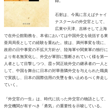
録。
石射は、今風に言えばチャイ
ナスクールの外交官として、
広東や天津、吉林そして上海
で在外公館勤務を、本省においては中国外交を統括する東
亜局局長としての経験を重ねた。彼は、満州事変を境に、
政府の日中事変の不拡大方針が、陸海軍や関東軍の独行に
より有名無実化し、外交が軍部に壟断されていく様を第一
人者として目撃しつつ、霞ヶ関正統外交の継承者の一人と
して、中国を舞台に日本の対華善隣外交を与えられた職責
で実践し、日本の国際信用の失墜を食い止めるべく奔走し
ていく。
『外交官の一生』は、時代に抗った外交官の物語として、
外交機関が有すべき「勇気」の重要性を示唆している。