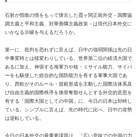
石射が惜敗の情をもって懐古した霞ヶ関正統外交－国際協
調主義と平和主義、対華善隣主義政策－は現代日本外交に
いかなる示唆を与えるだろうか。
第一に、批判を恐れずに言えば、日中の強弱関係は先の日
中事変時とは様変わりしている。世界第二位の経済大国で
あるに加え、伸張する海軍力や核・ミサイル能力、サイバ
ーをも駆使した総合的な国防能力を有する軍事大国であ
り、西欧がそのルール・規範形成を主動した国際法体系及
び自由主義的国際秩序を換骨奪胎せんとする外交的意思を
有する「国際大国としての中国」に、今日の日本は対峙し
ている。シンプルに言えば、先の時代に比べ、日中の攻勢
は逆転している。
今日の日本外交の最重要課題は、「広い意味での中国の力