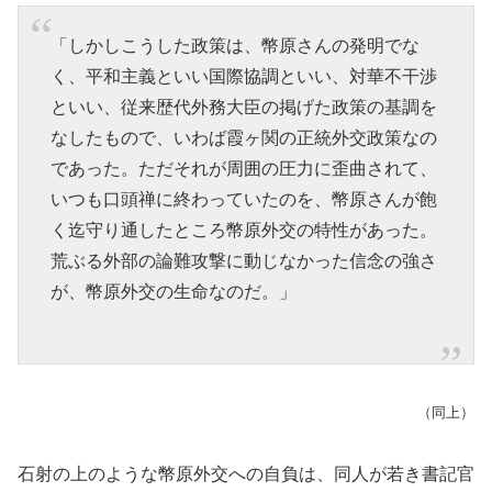
「しかしこうした政策は、幣原さんの発明でな
く、平和主義といい国際協調といい、対華不干渉
といい、従来歴代外務大臣の掲げた政策の基調を
なしたもので、いわば霞ヶ関の正統外交政策なの
であった。ただそれが周囲の圧力に歪曲されて、
いつも口頭禅に終わっていたのを、幣原さんが飽
く迄守り通したところ幣原外交の特性があった。
荒ぶる外部の論難攻撃に動じなかった信念の強さ
が、幣原外交の生命なのだ。」
（同上）
石射の上のような幣原外交への自負は、同人が若き書記官