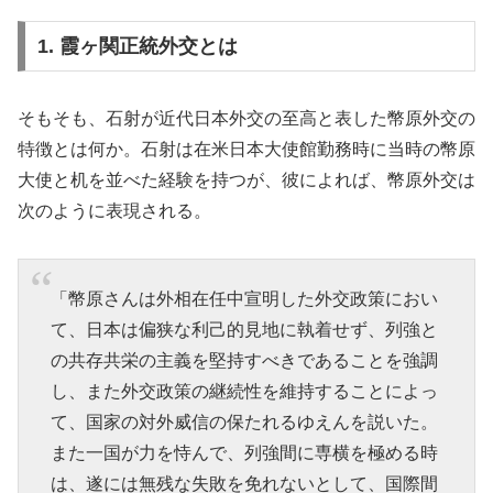
1. 霞ヶ関正統外交とは
そもそも、石射が近代日本外交の至高と表した幣原外交の
特徴とは何か。石射は在米日本大使館勤務時に当時の幣原
大使と机を並べた経験を持つが、彼によれば、幣原外交は
次のように表現される。
「幣原さんは外相在任中宣明した外交政策におい
て、日本は偏狭な利己的見地に執着せず、列強と
の共存共栄の主義を堅持すべきであることを強調
し、また外交政策の継続性を維持することによっ
て、国家の対外威信の保たれるゆえんを説いた。
また一国が力を恃んで、列強間に専横を極める時
は、遂には無残な失敗を免れないとして、国際間