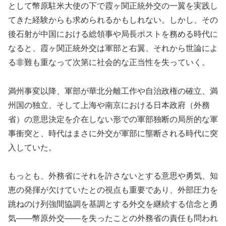
として幣原駐米大使の下で霞ヶ関正統外交の一翼を実践し
てきた経験からも求められるかもしれない。しかし、その
後石射が中国における総領事や局長ポストを務める時代に
なると、霞ヶ関正統外交は軍部と右翼、それから世論によ
る非難も重なって次第に社会的な正当性を失っていく。
満州事変以降、軍部が華北分離工作や自治政権の確立、満
州国の独立、そして上海や南京における日本政府（外務
省）の意思決定を介在しない形での軍部独断の局所的な軍
事衝突と、時代はまさに外交が軍部に壟断される時代に突
入していた。
もっとも、外務省にそれを許さないとする意思や勇気、知
恵の発揮が欠けていたとの視点も重要であり、外部圧力を
跳ねのけ列強間協調を基調とする外交を継続する信念と勇
気——幣原外交——を失ったことの外務省の責任も問われ