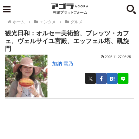
ホーム
エンタメ
グルメ
観光日和：オルセー美術館、ブレッツ・カフ
ェ、ヴェルサイユ宮殿、エッフェル塔、凱旋
門
2025.11.27 06:25
加納 雪乃