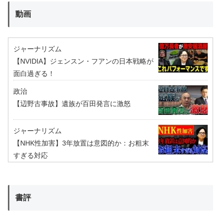
動画
ジャーナリズム
【NVIDIA】ジェンスン・フアンの日本戦略が
面白過ぎる！
政治
【辺野古事故】遺族が百田発言に激怒
ジャーナリズム
【NHK性加害】3年放置は意図的か：お粗末
すぎる対応
書評