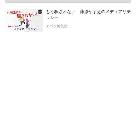
もう騙されない 藤原かずえのメディアリテ
ラシー
アゴラ編集部