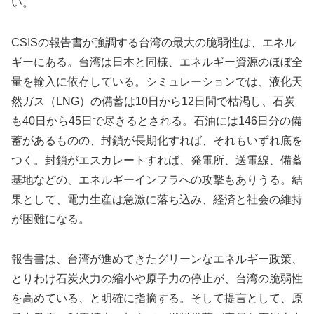
い。
CSISの報告書が強調する台湾の最大の脆弱性は、エネル
ギーにある。台湾は日本と同様、エネルギー資源のほぼ全
量を輸入に依存している。シミュレーションでは、液化天
然ガス（LNG）の備蓄は10日から12日間で枯渇し、石炭
も40日から45日で尽きるとされる。石油には146日分の備
蓄があるものの、封鎖が長期化すれば、それもいずれ底を
つく。封鎖がエスカレートすれば、発電所、送電線、備蓄
基地などの、エネルギーインフラへの攻撃もありうる。結
果として、電力生産は急激に落ち込み、経済と社会の維持
が困難になる。
報告書は、台湾が進めてきたグリーンなエネルギー政策、
とりわけ石炭火力の縮小や原子力の停止が、台湾の脆弱性
を高めている、と明確に指摘する。そして提言として、原