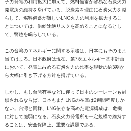
子力発電の利用拡大に加えて、燃料備蓄が容易な石炭火力
発電所の維持を挙げている。脱炭素を理由に石炭火力を減
らして、燃料備蓄が難しいLNG火力の利用を拡大するこ
とについては、供給途絶リスクを高めることになるとし
て、警鐘を鳴らしている。
この台湾のエネルギーに関する示唆は、日本にもそのまま
当てはまる。日本政府は現在、第7次エネルギー基本計画
において、発電に占める石炭火力の比率を現状の約3割か
ら大幅に引き下げる方針を掲げている。
しかし、もし台湾有事などに伴って日本のシーレーンも封
鎖されるならば、日本もまたLNGの在庫は2週間程度しか
ない。台湾と同様、LNG依存を高めた電源構成は、危機
に対して脆弱になる。石炭火力発電所を一定規模で維持す
ることは、安全保障上、重要な課題である。