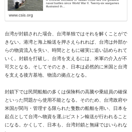
naval battles since World War II. Twenty-six wargames
illustrated th...
www.csis.org
台湾が封鎖された場合、台湾単独ではそれを解くことがで
きない。港湾と海上輸送を押さえられれば、台湾は外部か
らの物資流入を失い、時間とともに確実に追い詰められて
いく。封鎖を打破し、台湾を支えるには、米軍の介入が不
可欠となる。そしてそのとき、日本は必然的に米国と台湾
を支える後方基地、物流の拠点となる。
封鎖下では民間船舶の多くは保険料の高騰や乗組員の確保
といった問題から使用不能となる。そのため、台湾政府や
米国が関与・管理する限られた隻数の船舶を用い、日本を
起点として台湾へ物資を運ぶピストン輸送が行われること
になる。かくして、日本も、台湾封鎖と無縁ではいられな