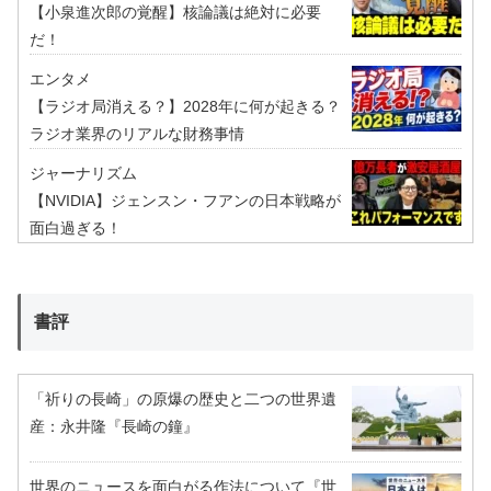
【小泉進次郎の覚醒】核論議は絶対に必要
だ！
エンタメ
【ラジオ局消える？】2028年に何が起きる？
ラジオ業界のリアルな財務事情
ジャーナリズム
【NVIDIA】ジェンスン・フアンの日本戦略が
面白過ぎる！
書評
「祈りの長崎」の原爆の歴史と二つの世界遺
産：永井隆『長崎の鐘』
世界のニュースを面白がる作法について『世