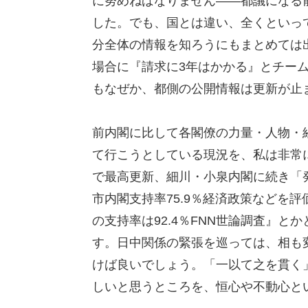
に努めねばなりません――都議になる
した。でも、国とは違い、全くといっ
分全体の情報を知ろうにもまとめては
場合に『請求に3年はかかる』とチー
もなぜか、都側の公開情報は更新が止
前内閣に比して各閣僚の力量・人物・
て行こうとしている現況を、私は非常
で最高更新、細川・小泉内閣に続き「
市内閣支持率75.9％経済政策などを
の支持率は92.4％FNN世論調査』
す。日中関係の緊張を巡っては、相も
けば良いでしょう。「一以て之を貫く
しいと思うところを、恒心や不動心と