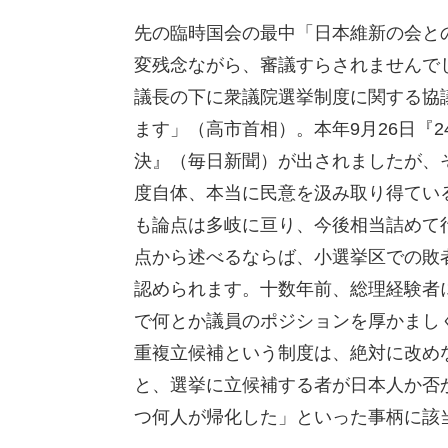
先の臨時国会の最中「日本維新の会と
変残念ながら、審議すらされませんで
議長の下に衆議院選挙制度に関する協
ます」（高市首相）。本年9月26日『2
決』（毎日新聞）が出されましたが、
度自体、本当に民意を汲み取り得てい
も論点は多岐に亘り、今後相当詰めて
点から述べるならば、小選挙区での敗
認められます。十数年前、総理経験者
で何とか議員のポジションを厚かまし
重複立候補という制度は、絶対に改め
と、選挙に立候補する者が日本人か否
つ何人が帰化した」といった事柄に該