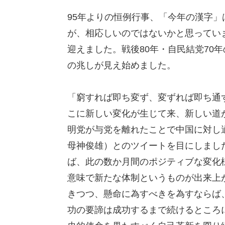
95年よりの恒例行事、「今年の漢字
が、相応しいのではないかと思ってい
迎えました。戦後80年・自民結党70
の兆しが見え始めました。
「窮すれば即ち変ず、変ずれば即ち通
こに新しい変化が生じて来、新しい道
明党が与党を離れたことで中国に対し
母神俊雄）とのツイートを目にしまし
ば、此の数か月間のポジティブな変化
意味で新たな体制というものが出来上
きつつ、懸命に為すべきを為すならば
功の要諦は成功するまで続けるところ