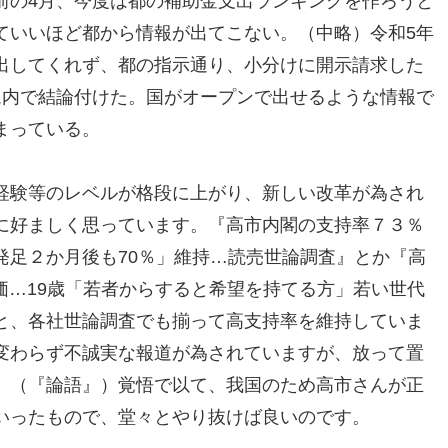
前の4月、今度は都の補助金支出ランキングを作ろうと
ていいほど都から情報が出てこない。（中略）令和5年
出してくれず、都の指示通り、小分けに開示請求した
ム内で結論付けた。国がオープンで出せるような情報で
まっている。
経験等のレベルが格段に上がり、新しい改革が為され
に好ましく思っています。『高市内閣の支持率７３％
発足２か月後も70％」維持…読売世論調査』とか『高
評価…19歳「若者からすると希望を持てる方」若い世代
とかと、各社世論調査でも揃って高支持率を維持していま
変わらず不誠実な報道が為されていますが、放って置
」（『論語』）覚悟で以て、我国のため高市さんが正
いったもので、堂々とやり抜けば良いのです。