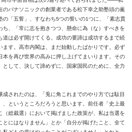
在のパナソニックの創業者である松下幸之助塾頭の薫
塾の「五誓」、すなわち5つの誓いの1つに、「素志貫
わち、「常に志を抱きつつ、懸命に為（な）すべきを
も道は必ず開けてくる。成功の要諦は成功するまで続
います。高市内閣は、まだ始動したばかりです。必ず
日本を再び世界の高みに押し上げてまいります。その
」として、決して諦めずに、国家国民のために、全力
醸成されたのは、「兎に角これまでのやり方では駄目
」、というところだろうと思います。前任者「史上最
こ（総裁選）において掲げました政策が、私は当選を
ことにはなりません」とか「自分が掲げたこと、全て