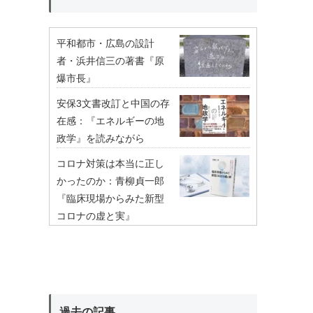
平和都市・広島の設計
者・浜井信三の著書『原
爆市長』
安保3文書改訂と中国の存
在感：『エネルギーの地
政学』を読みながら
コロナ対策は本当に正し
かったのか：青柳貞一郎
『臨床現場からみた新型
コロナの虚と実』
過去の記事