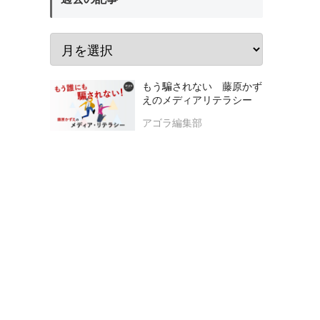
もう騙されない 藤原かず
えのメディアリテラシー
アゴラ編集部