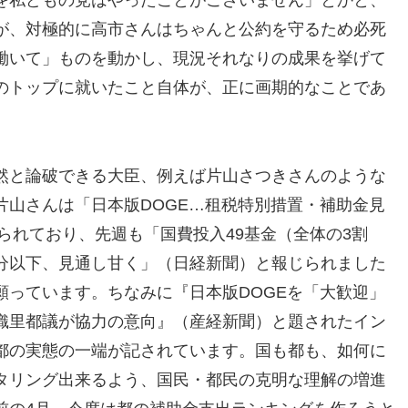
を私どもの党はやったことがございません」とかと、
が、対極的に高市さんはちゃんと公約を守るため必死
働いて」ものを動かし、現況それなりの成果を挙げて
のトップに就いたこと自体が、正に画期的なことであ
然と論破できる大臣、例えば片山さつきさんのような
片山さんは「日本版DOGE…租税特別措置・補助金見
いられており、先週も「国費投入49基金（全体の3割
分以下、見通し甘く」（日経新聞）と報じられました
願っています。ちなみに『日本版DOGEを「大歓迎」
織里都議が協力の意向』（産経新聞）と題されたイン
都の実態の一端が記されています。国も都も、如何に
タリング出来るよう、国民・都民の克明な理解の増進