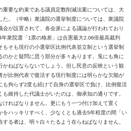
の重要な約束である議員定数削減法案については、大
した。（中略）衆議院の選挙制度については、衆議院
議会が設置されて、各会派による議論が行われており
4年衆院選「1票の格差」は合憲最大2.06倍最高裁判
そもそも現行の小選挙区比例代表並立制という選挙制
るのかと疑問に思う部分が多々あります。兎にも角に
行かねばならないでしょう。但し民意の反映という観
者が比例代表で復活する現行制度には明らかな欠陥が
にも拘らず2度も続けて自身の選挙区で負け、比例復活
くも維持した代議士がいたのは、御承知の通りです。
なければなりません。更にもう一つ付け加えて置く
かをハッキリすべく、少なくとも過去5年程度の間「い
当する者は、明々白々たるよう在らねばなりません。