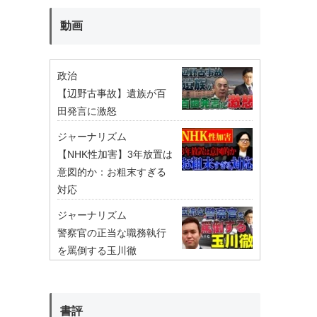
動画
政治
【辺野古事故】遺族が百
田発言に激怒
ジャーナリズム
【NHK性加害】3年放置は
意図的か：お粗末すぎる
対応
ジャーナリズム
警察官の正当な職務執行
を罵倒する玉川徹
書評