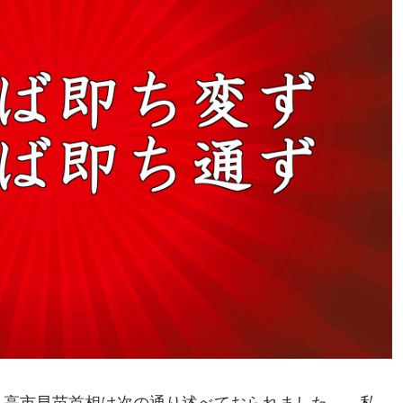
、高市早苗首相は次の通り述べておられました――私