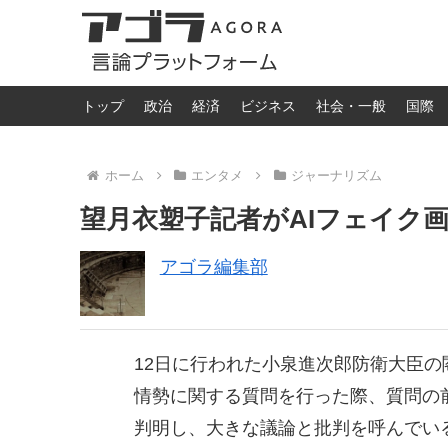
トップ
政治
経済
ビジネス
社会・一般
国際
ホーム
エンタメ
ジャーナリズム
望月衣塑子記者がAIフェイク
アゴラ編集部
12日に行われた小泉進次郎防衛大臣
情勢に関する質問を行った際、質問の
判明し、大きな議論と批判を呼んでい