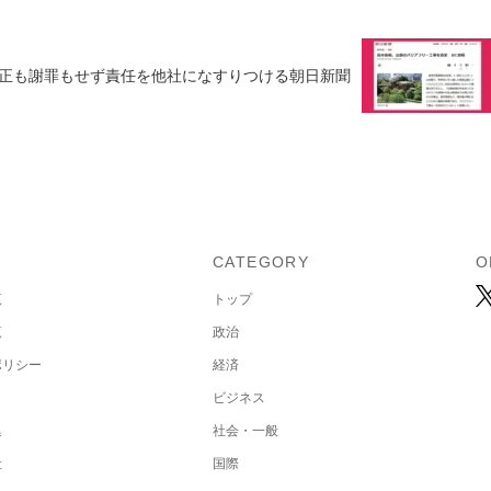
正も謝罪もせず責任を他社になすりつける朝日新聞
U
CATEGORY
O
覧
トップ
覧
政治
ポリシー
経済
ビジネス
集
社会・一般
社
国際