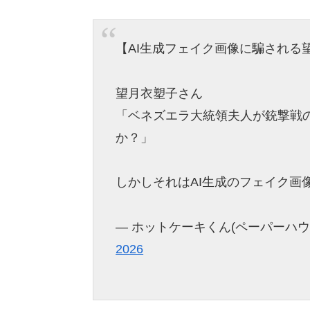
【AI生成フェイク画像に騙される
望月衣塑子さん
「ベネズエラ大統領夫人が銃撃戦
か？」
しかしそれはAI生成のフェイク画
— ホットケーキくん(ペーパーハウス チ
2026