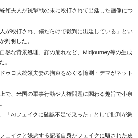
統領夫人が銃撃戦の末に殴打されて出廷した画像につ
人が殴打され、傷だらけで裁判に出廷している」とい
とが判明した。
な背景処理、顔の崩れなど、Midjourney等の生成
いた。
ドゥロ大統領夫妻の拘束をめぐる憶測・デマがネット
上で、米国の軍事行動や人権問題に関わる趣旨で小泉
。
、「AIフェイクに確認不足で乗った」として批判が急
フェイクと嫌悪する記者自身がフェイクに騙された皮