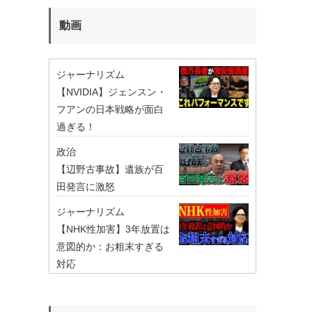
動画
ジャーナリズム
【NVIDIA】ジェンスン・
フアンの日本戦略が面白
過ぎる！
政治
【辺野古事故】遺族が百
田発言に激怒
ジャーナリズム
【NHK性加害】3年放置は
意図的か：お粗末すぎる
対応