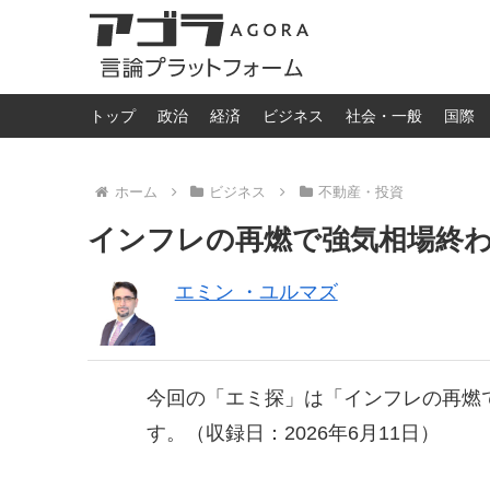
トップ
政治
経済
ビジネス
社会・一般
国際
ホーム
ビジネス
不動産・投資
インフレの再燃で強気相場終
エミン ・ユルマズ
今回の「エミ探」は「インフレの再燃
す。（収録日：2026年6月11日）