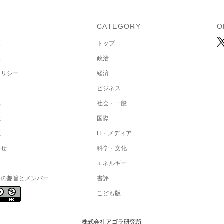
U
CATEGORY
O
覧
トップ
覧
政治
ポリシー
経済
ビジネス
集
社会・一般
社
国際
載
IT・メディア
わせ
科学・文化
項
エネルギー
トの趣旨とメンバー
書評
こども版
株式会社アゴラ研究所