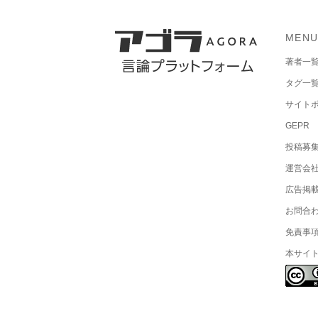
MEN
著者一
タグ一
サイト
GEPR
投稿募
運営会
広告掲
お問合
免責事
本サイ