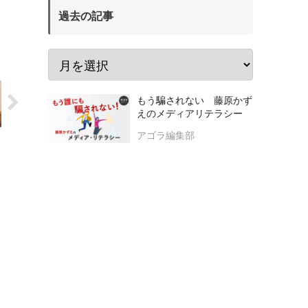
過去の記事
もう騙されない 藤原かず
えのメディアリテラシー
アゴラ編集部