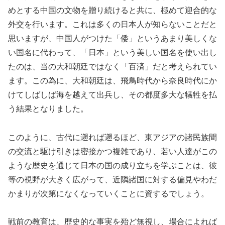
めとする中国の文物を贈り続けると共に、極めて迎合的な
外交を行います。これは多くの日本人が知らないことだと
思いますが、中国人がつけた「倭」というあまり美しくな
い国名に代わって、「日本」という美しい国名を使い出し
たのは、当の大和朝廷ではなく「百済」だと考えられてい
ます。この為に、大和朝廷は、飛鳥時代から奈良時代にか
けてしばしば海を越えて出兵し、その都度多大な犠牲を払
う結果となりました。
このように、古代に遡れば遡るほど、東アジアの諸民族間
の交流と駆け引きは密接かつ複雑であり、若い人達がこの
ような歴史を通じて日本の国の成り立ちを学ぶことは、彼
等の視野が大きく広がって、近隣諸国に対する偏見やわだ
かまりが次第になくなっていくことに資するでしょう。
戦前の教育は、歴史的な事実を殆ど無視し、場合によれば