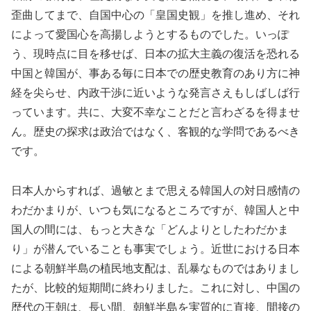
歪曲してまで、自国中心の「皇国史観」を推し進め、それ
によって愛国心を高揚しようとするものでした。いっぽ
う、現時点に目を移せば、日本の拡大主義の復活を恐れる
中国と韓国が、事ある毎に日本での歴史教育のあり方に神
経を尖らせ、内政干渉に近いような発言さえもしばしば行
っています。共に、大変不幸なことだと言わざるを得ませ
ん。歴史の探求は政治ではなく、客観的な学問であるべき
です。
日本人からすれば、過敏とまで思える韓国人の対日感情の
わだかまりが、いつも気になるところですが、韓国人と中
国人の間には、もっと大きな「どんよりとしたわだかま
り」が潜んでいることも事実でしょう。近世における日本
による朝鮮半島の植民地支配は、乱暴なものではありまし
たが、比較的短期間に終わりました。これに対し、中国の
歴代の王朝は、長い間、朝鮮半島を実質的に直接、間接の