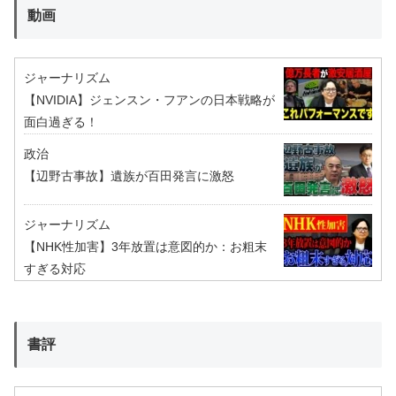
動画
ジャーナリズム
【NVIDIA】ジェンスン・フアンの日本戦略が
面白過ぎる！
政治
【辺野古事故】遺族が百田発言に激怒
ジャーナリズム
【NHK性加害】3年放置は意図的か：お粗末
すぎる対応
書評