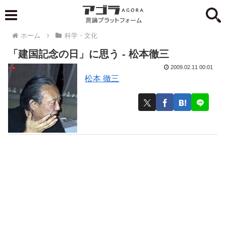
ホーム
科学・文化
「建国記念の日」に思う - 松本徹三
2009.02.11 00:01
松本 徹三