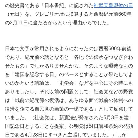
の歴史書である「日本書紀」に記された
神武天皇即位の日
（元日）を、グレゴリオ暦に換算すると西暦紀元前660年
の2月11日に当たるからという理由からでした。
日本で文字が常用されるようになったのは西暦600年前後
であり、紀元前の話となると「各地での伝承をつなぎ合わ
せたもの」でしかありませんから、そのような曖昧なもの
を「建国を記念する日」のベースとすることが果たしてよ
いのかという議論は、「史学会」などを中心にその時にも
ありましたし、それ以前の問題として、社会党などの野党
は「戦前の紀元節の復活は、あらゆる面で戦前の体制への
復帰を企てる自民党の画策の一環である」として反発して
いました。（社会党は、新憲法が発布された5月3日を建
国記念日とすることを提案、公明党は対日講和条約の発効
日である4月28日にすべきと主張していました。）しか