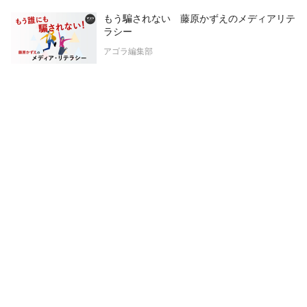
もう騙されない 藤原かずえのメディアリテ
ラシー
アゴラ編集部