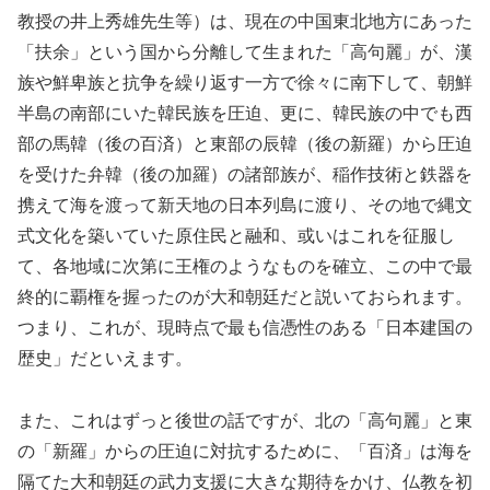
教授の井上秀雄先生等）は、現在の中国東北地方にあった
「扶余」という国から分離して生まれた「高句麗」が、漢
族や鮮卑族と抗争を繰り返す一方で徐々に南下して、朝鮮
半島の南部にいた韓民族を圧迫、更に、韓民族の中でも西
部の馬韓（後の百済）と東部の辰韓（後の新羅）から圧迫
を受けた弁韓（後の加羅）の諸部族が、稲作技術と鉄器を
携えて海を渡って新天地の日本列島に渡り、その地で縄文
式文化を築いていた原住民と融和、或いはこれを征服し
て、各地域に次第に王権のようなものを確立、この中で最
終的に覇権を握ったのが大和朝廷だと説いておられます。
つまり、これが、現時点で最も信憑性のある「日本建国の
歴史」だといえます。
また、これはずっと後世の話ですが、北の「高句麗」と東
の「新羅」からの圧迫に対抗するために、「百済」は海を
隔てた大和朝廷の武力支援に大きな期待をかけ、仏教を初