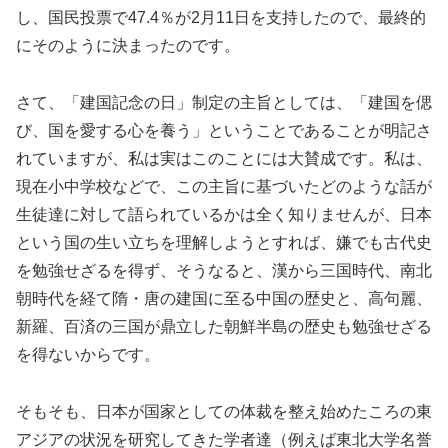
し、国民投票で47.4％が2月11日を支持したので、最終的
にそのように決まったのです。
さて、「建国記念の日」制定の主旨としては、「建国を偲
び、国を愛する心を養う」ということであることが明記さ
れていますが、私は実はこのことには大賛成です。私は、
現在小中学校などで、この主旨に基づいたどのような話が
生徒達に対して語られているかは全く知りませんが、日本
という国の生い立ちを理解しようとすれば、嫌でも古代史
を勉強せざるを得ず、そうなると、漢から三国時代、南北
朝時代を経て隋・唐の建国に至る中国の歴史と、高句麗、
新羅、百済の三国が鼎立した朝鮮半島の歴史も勉強せざる
を得ないからです。
そもそも、日本が国家としての体裁を整え始めたころの東
アジアの状況を研究してきた学者達（例えば東北大学名誉