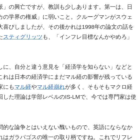
派」の興亡ですが、教訓も少しあります。第一は、日
カの学界の権威」に弱いこと。クルーグマンがスウェ
喜びしましたが、その後かれは1998年の論文の話を
た
スティグリッツ
も、「インフレ目標なんかやめろ」
しに、自分と違う意見を「経済学を知らない」などと
これは日本の経済学にまだマル経の影響が残っている
家にも
マル経
や
マル経崩れ
が多く、そもそもマクロ経
した理論は学部レベルのIS-LMで、今では専門家は使
問的な論争とはいえない醜いもので、英語にならなか
れはガラパゴスの唯一の取り柄ですね。これでリフレ