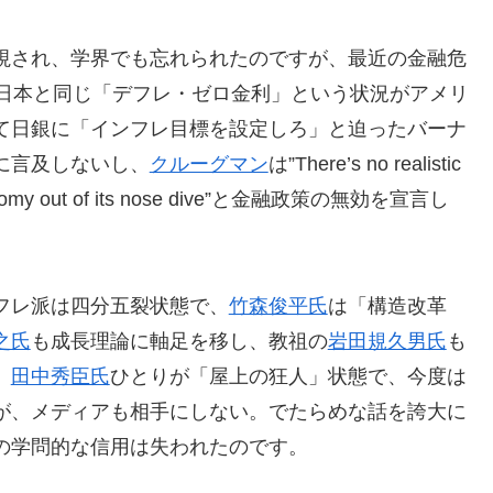
視され、学界でも忘れられたのですが、最近の金融危
の日本と同じ「デフレ・ゼロ金利」という状況がアメリ
て日銀に「インフレ目標を設定しろ」と迫ったバーナ
に言及しないし、
クルーグマン
は”There’s no realistic
e economy out of its nose dive”と金融政策の無効を宣言し
フレ派は四分五裂状態で、
竹森俊平氏
は「構造改革
之氏
も成長理論に軸足を移し、教祖の
岩田規久男氏
も
。
田中秀臣氏
ひとりが「屋上の狂人」状態で、今度は
が、メディアも相手にしない。でたらめな話を誇大に
の学問的な信用は失われたのです。