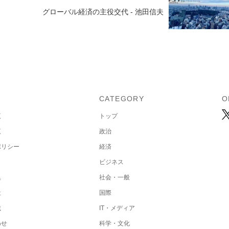
グローバル経済の主役交代 - 池田信夫
U
CATEGORY
O
覧
トップ
覧
政治
ポリシー
経済
ビジネス
集
社会・一般
社
国際
載
IT・メディア
わせ
科学・文化