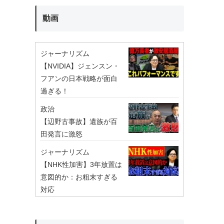
動画
ジャーナリズム
【NVIDIA】ジェンスン・
フアンの日本戦略が面白
過ぎる！
政治
【辺野古事故】遺族が百
田発言に激怒
ジャーナリズム
【NHK性加害】3年放置は
意図的か：お粗末すぎる
対応