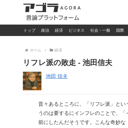
トップ
政治
経済
ビジネス
社会・一般
国際
ホーム
経済
リフレ派の敗走 - 池田信夫
池田 信夫
昔々あるところに、「リフレ派」とい
うのは要するにインフレのことで、「
前にしたんだそうです。こんな奇妙な