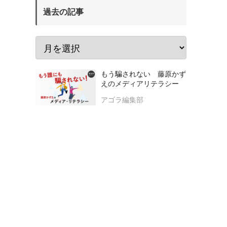
過去の記事
もう騙されない 藤原かず
えのメディアリテラシー
アゴラ編集部