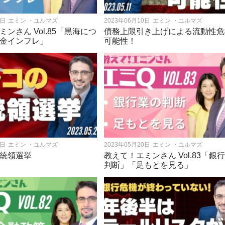
6日
エミン ・ユルマズ
2023年06月10日
エミン ・ユルマズ
ンさん Vol.85「黒海につ
債務上限引き上げによる流動性危
金インフレ」
可能性！
7日
エミン ・ユルマズ
2023年05月20日
エミン ・ユルマズ
統領選挙
教えて！エミンさん Vol.83「銀
判断」「足もとを見る」