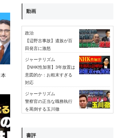
動画
政治
【辺野古事故】遺族が百
田発言に激怒
ジャーナリズム
【NHK性加害】3年放置は
意図的か：お粗末すぎる
日本
対応
ジャーナリズム
警察官の正当な職務執行
を罵倒する玉川徹
書評