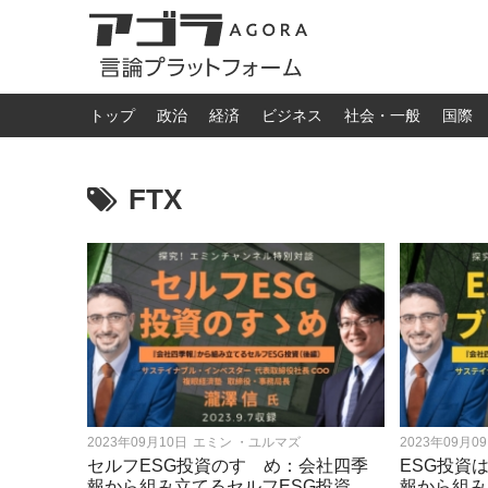
トップ
政治
経済
ビジネス
社会・一般
国際
FTX
2023年09月10日
エミン ・ユルマズ
2023年09月0
セルフESG投資のすゝめ：会社四季
ESG投資
報から組み立てるセルフESG投資
報から組み