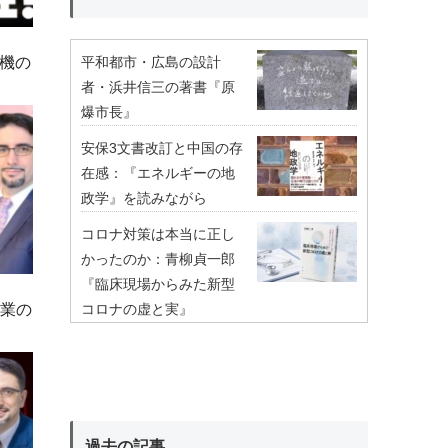
平和都市・広島の設計
機の
者・浜井信三の著書『原
爆市長』
安保3文書改訂と中国の存
在感：『エネルギーの地
政学』を読みながら
コロナ対策は本当に正し
かったのか：青柳貞一郎
『臨床現場からみた新型
行業の
コロナの虚と実』
過去の記事