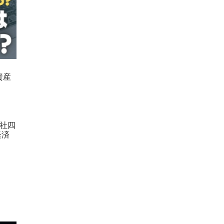
資産
社四
経済