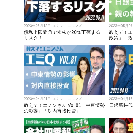
2023年05月13日
エミン ・ユルマズ
2023年05月0
債務上限問題で米株が20％下落する
教えて！エミ
リスク！
政策」「親
2023年04月21日
エミン ・ユルマズ
2023年04月1
教えて！エミンさん Vol.81「中東情勢
日銀新時代
の影響」「対内直接投資」