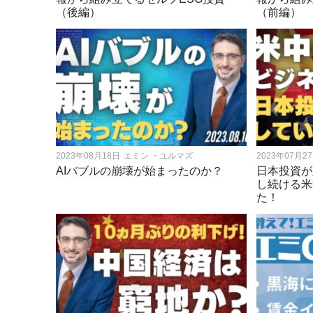
（後編）
（前編）
2023年08月18日
エミン ・ユルマズ
2023年07月2
AIバブルの崩壊が始まったのか？
日本投資が
し続ける米
た！