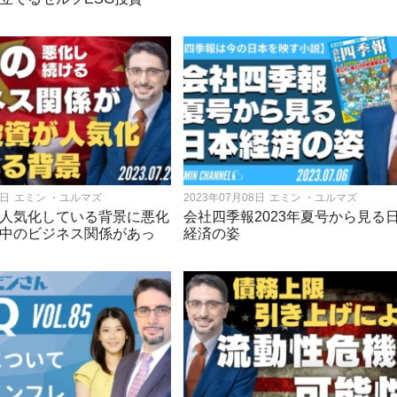
7日
エミン ・ユルマズ
2023年07月08日
エミン ・ユルマズ
人気化している背景に悪化
会社四季報2023年夏号から見る
中のビジネス関係があっ
経済の姿