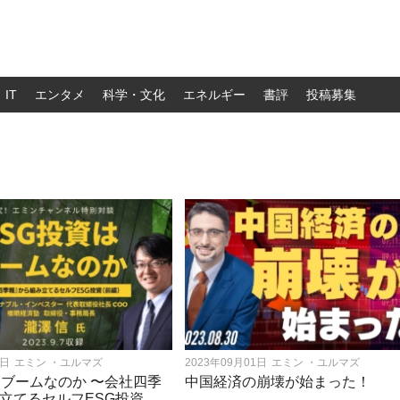
IT
エンタメ
科学・文化
エネルギー
書評
投稿募集
9日
エミン ・ユルマズ
2023年09月01日
エミン ・ユルマズ
はブームなのか 〜会社四季
中国経済の崩壊が始まった！
立てるセルフESG投資