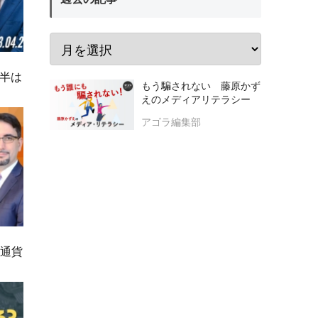
半は
もう騙されない 藤原かず
えのメディアリテラシー
アゴラ編集部
軸通貨