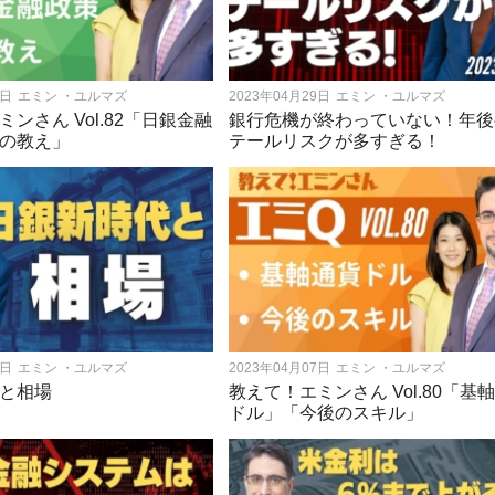
6日
エミン ・ユルマズ
2023年04月29日
エミン ・ユルマズ
ンさん Vol.82「日銀金融
銀行危機が終わっていない！年後
の教え」
テールリスクが多すぎる！
5日
エミン ・ユルマズ
2023年04月07日
エミン ・ユルマズ
と相場
教えて！エミンさん Vol.80「基
ドル」「今後のスキル」