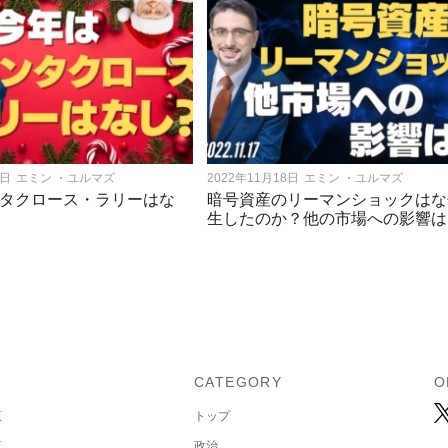
2日
エミン ・ユルマズ
2022年11月18日
エミン ・ユルマズ
タクロース・ラリーはな
暗号資産のリーマンショックはな
生したのか？他の市場への影響は
U
CATEGORY
O
覧
トップ
覧
政治