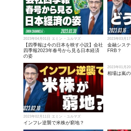
2023年04月01日
エミン ・ユルマズ
2023年03月1
【四季報は今の日本を映す小説】会社
金融システ
四季報2023年春号から見る日本経済
FRB？
の姿
2023年01月2
相場は嵐の
2023年02月11日
エミン ・ユルマズ
インフレ逆襲で米株が窮地？