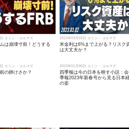
7日
エミン ・ユルマズ
2023年03月03日
エミン ・ユルマズ
ムは崩壊寸前！どうする
米金利は6%まで上がる？リスク
は大丈夫か？
0日
エミン ・ユルマズ
2023年01月06日
エミン ・ユルマズ
前の静けさか？
四季報は今の日本を映す小説：会
季報2023年新春号から見る日本
の姿