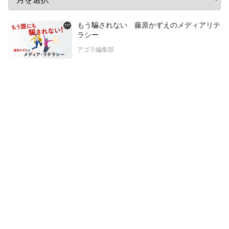
もう騙されない 藤原かずえのメディアリテ
ラシー
アゴラ編集部