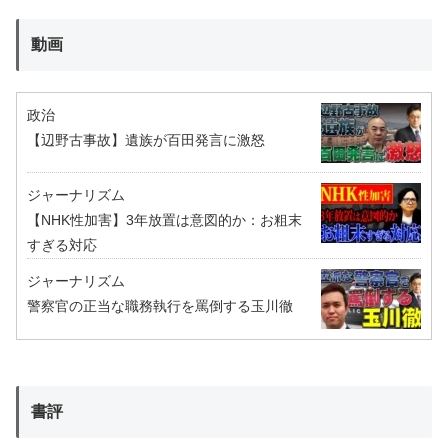
動画
政治
【辺野古事故】遺族が百田発言に激怒
ジャーナリズム
【NHK性加害】3年放置は意図的か：お粗末
すぎる対応
ジャーナリズム
警察官の正当な職務執行を罵倒する玉川徹
書評