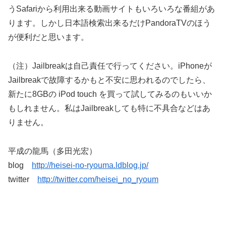
うSafariから利用出来る動画サイトもいろいろな番組があ
ります。しかし日本語検索出来るだけPandoraTVのほう
が便利だと思います。
（注）Jailbreakは自己責任で行ってください。iPhoneが
Jailbreakで故障するかもと不安に思われるのでしたら、
新たに8GBの iPod touch を買って試してみるのもいいか
もしれません。私はJailbreakしても特に不具合などはあ
りません。
平成の龍馬（多田光宏）
blog
http://heisei-no-ryouma.ldblog.jp/
twitter
http://twitter.com/heisei_no_ryoum