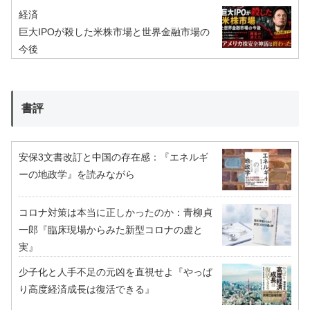
経済
巨大IPOが殺した米株市場と世界金融市場の
今後
書評
安保3文書改訂と中国の存在感：『エネルギ
ーの地政学』を読みながら
コロナ対策は本当に正しかったのか：青柳貞
一郎『臨床現場からみた新型コロナの虚と
実』
少子化と人手不足の元凶を直視せよ『やっぱ
り高度経済成長は復活できる』