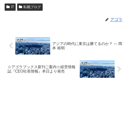
IT
転載ブログ
アゴラ
アジアの時代に東京は勝てるのか？ --- 岡
本 裕明
☆アゴラブックス新刊ご案内☆経営情報
誌『CEO社長情報』本日より発売