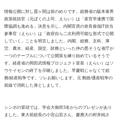
情報公開に対し霞ヶ関は前のめりです。総務省の阪本泰男
政策統括官（元ぼくの上司、えらい）は「産官学連携で国
際協調も進める」決意を示し、内閣官房の奈良俊哉IT担当
参事官（えらい）は「政府自ら二次利用可能な形式で公開
していく」ことを明言しました。内閣、総務、文科、厚
労、農水、経産、国交、財務といった仲の悪そうな省庁が
一つのテーブルについて公開策を練り始めているそうで
す。経産省の岡田武情報プロジェクト室長（えらい）はソ
ウケイセンの終了を示唆しました。早慶戦じゃなくて総
務/経産戦争です。ソレお願いします。元 郵政/通産戦争の
前線で消耗した身としまして。
シンポの冒頭では、学会大御所3名からのプレゼンがあり
ました。東大前総長の小宮山宏さん、慶應大の村井純さ