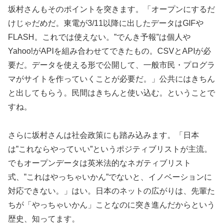
坂村さんもそのポイントを突きます。「オープンにするだ
けじゃだめだ。東電が3/11以降に出したデータはGIFや
FLASH。これでは使えない。”でんき予報”は個人や
Yahoo!がAPIを組み合わせてできたもの。CSVとAPIが必
要だ。データを使える形で公開して、一般市民・プログラ
マがサイトを作っていくことが必要だ。」公共にはきちん
と出してもらう。民間はきちんと使い込む。ということで
すね。
さらに坂村さんは社会政策にも踏み込みます。「日本
は”これならやっていい”というポジティブリストが主流。
でもオープンデータは英米法的なネガティブリスト
式、”これはやっちゃいかん”でないと、イノベーションに
対応できない。」はい。日本のネットの広がりは、先輩た
ちが「やっちゃいかん」ことなのに突き進んだからという
歴史、知ってます。