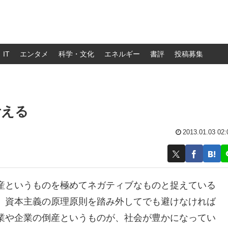
IT
エンタメ
科学・文化
エネルギー
書評
投稿募集
考える
2013.01.03 02:
産というものを極めてネガティブなものと捉えている
、資本主義の原理原則を踏み外してでも避けなければ
業や企業の倒産というものが、社会が豊かになってい