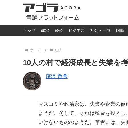
トップ
政治
経済
ビジネス
社会・一般
国際
ホーム
経済
10人の村で経済成長と失業を
藤沢 数希
マスコミや政治家は、失業や企業の倒
ようだ。そして、それは税金を投入し
いけないもののようだ。筆者には、失