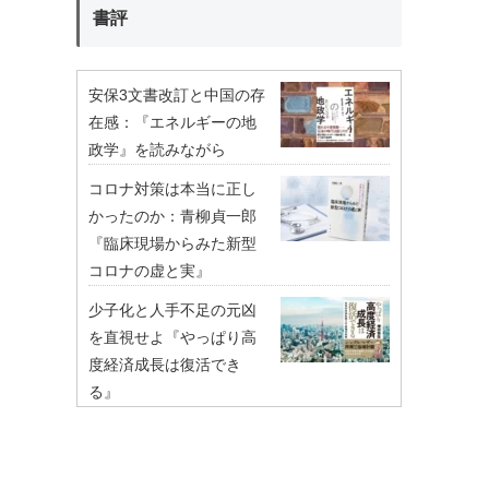
書評
安保3文書改訂と中国の存
在感：『エネルギーの地
政学』を読みながら
コロナ対策は本当に正し
かったのか：青柳貞一郎
『臨床現場からみた新型
コロナの虚と実』
少子化と人手不足の元凶
を直視せよ『やっぱり高
度経済成長は復活でき
る』