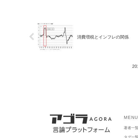
消費増税とインフレの関係
2
MEN
著者一
タグ一