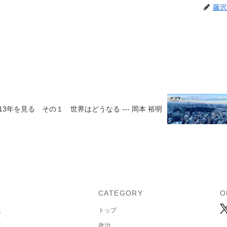
藤沢
013年を見る その１ 世界はどうなる --- 岡本 裕明
U
CATEGORY
O
覧
トップ
覧
政治