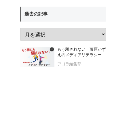
過去の記事
もう騙されない 藤原かず
えのメディアリテラシー
アゴラ編集部