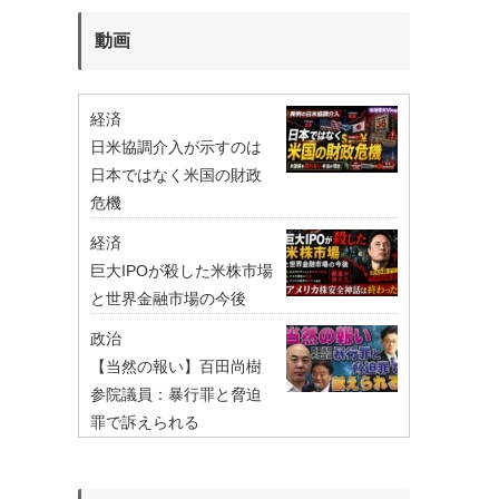
動画
経済
日米協調介入が示すのは
日本ではなく米国の財政
危機
経済
巨大IPOが殺した米株市場
と世界金融市場の今後
政治
【当然の報い】百田尚樹
参院議員：暴行罪と脅迫
罪で訴えられる