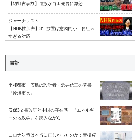
【辺野古事故】遺族が百田発言に激怒
ジャーナリズム
【NHK性加害】3年放置は意図的か：お粗末
すぎる対応
書評
平和都市・広島の設計者・浜井信三の著書
『原爆市長』
安保3文書改訂と中国の存在感：『エネルギ
ーの地政学』を読みながら
コロナ対策は本当に正しかったのか：青柳貞