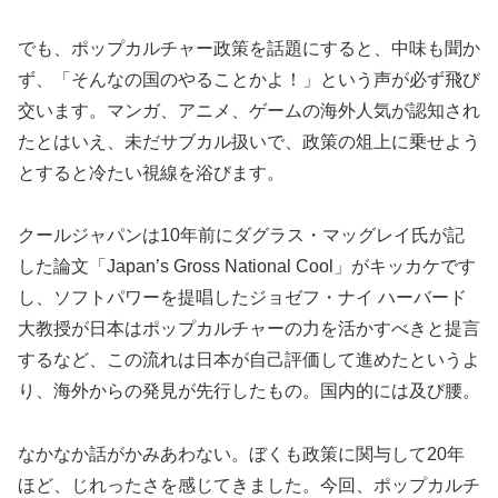
でも、ポップカルチャー政策を話題にすると、中味も聞か
ず、「そんなの国のやることかよ！」という声が必ず飛び
交います。マンガ、アニメ、ゲームの海外人気が認知され
たとはいえ、未だサブカル扱いで、政策の俎上に乗せよう
とすると冷たい視線を浴びます。
クールジャパンは10年前にダグラス・マッグレイ氏が記
した論文「Japan’s Gross National Cool」がキッカケです
し、ソフトパワーを提唱したジョゼフ・ナイ ハーバード
大教授が日本はポップカルチャーの力を活かすべきと提言
するなど、この流れは日本が自己評価して進めたというよ
り、海外からの発見が先行したもの。国内的には及び腰。
なかなか話がかみあわない。ぼくも政策に関与して20年
ほど、じれったさを感じてきました。今回、ポップカルチ