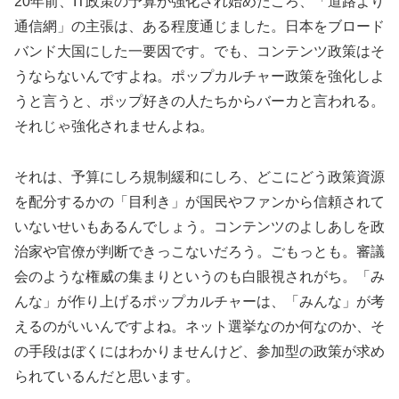
20年前、IT政策の予算が強化され始めたころ、「道路より
通信網」の主張は、ある程度通じました。日本をブロード
バンド大国にした一要因です。でも、コンテンツ政策はそ
うならないんですよね。ポップカルチャー政策を強化しよ
うと言うと、ポップ好きの人たちからバーカと言われる。
それじゃ強化されませんよね。
それは、予算にしろ規制緩和にしろ、どこにどう政策資源
を配分するかの「目利き」が国民やファンから信頼されて
いないせいもあるんでしょう。コンテンツのよしあしを政
治家や官僚が判断できっこないだろう。ごもっとも。審議
会のような権威の集まりというのも白眼視されがち。「み
んな」が作り上げるポップカルチャーは、「みんな」が考
えるのがいいんですよね。ネット選挙なのか何なのか、そ
の手段はぼくにはわかりませんけど、参加型の政策が求め
られているんだと思います。