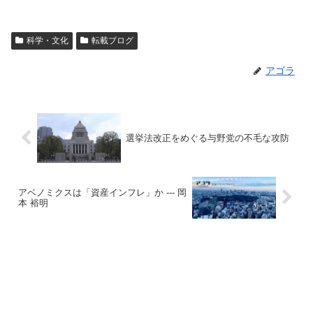
科学・文化
転載ブログ
アゴラ
選挙法改正をめぐる与野党の不毛な攻防
アベノミクスは「資産インフレ」か --- 岡
本 裕明