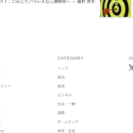
ト」に応じたパラレルな三層構造へ --- 藤村 厚夫
U
CATEGORY
O
覧
トップ
覧
政治
ポリシー
経済
ビジネス
集
社会・一般
社
国際
載
IT・メディア
わせ
科学・文化