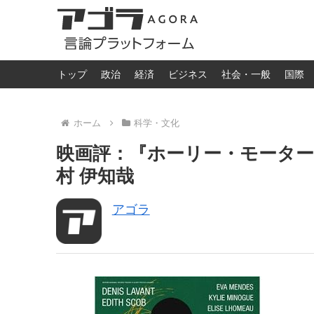
トップ
政治
経済
ビジネス
社会・一般
国際
ホーム
科学・文化
映画評：『ホーリー・モーターズ
村 伊知哉
アゴラ