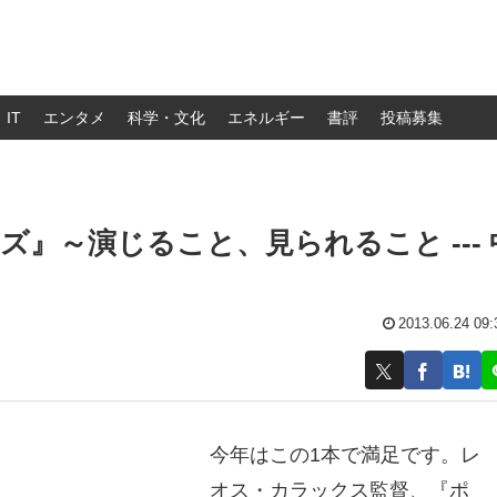
IT
エンタメ
科学・文化
エネルギー
書評
投稿募集
』～演じること、見られること --- 
2013.06.24 09:
今年はこの1本で満足です。レ
オス・カラックス監督、『ポ