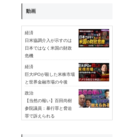
動画
経済
日米協調介入が示すのは
日本ではなく米国の財政
危機
経済
巨大IPOが殺した米株市場
と世界金融市場の今後
政治
【当然の報い】百田尚樹
参院議員：暴行罪と脅迫
罪で訴えられる