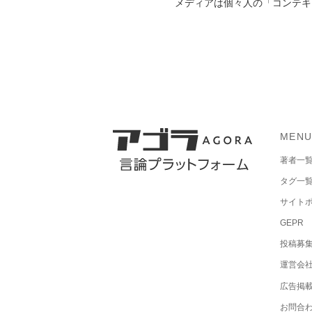
メディアは個々人の「コンテキス
MEN
著者一
タグ一
サイト
GEPR
投稿募
運営会
広告掲
お問合