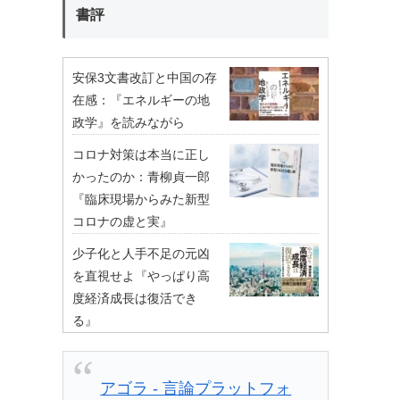
書評
安保3文書改訂と中国の存
在感：『エネルギーの地
政学』を読みながら
コロナ対策は本当に正し
かったのか：青柳貞一郎
『臨床現場からみた新型
コロナの虚と実』
少子化と人手不足の元凶
を直視せよ『やっぱり高
度経済成長は復活でき
る』
アゴラ - 言論プラットフォ