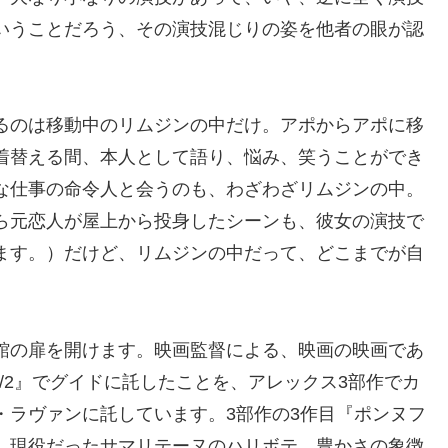
いうことだろう、その演技混じりの姿を他者の眼が認
るのは移動中のリムジンの中だけ。アポからアポに移
着替える間、本人として語り、悩み、笑うことができ
な仕事の命令人と会うのも、わざわざリムジンの中。
ら元恋人が屋上から投身したシーンも、彼女の演技で
ます。）だけど、リムジンの中だって、どこまでが自
館の扉を開けます。映画監督による、映画の映画であ
1/2』でグイドに託したことを、アレックス3部作でカ
・ラヴァンに託しています。3部作の3作目『ポンヌフ
、現役だったサマリテーヌのハリボテ、豊かさの象徴