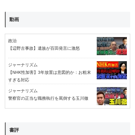
動画
政治
【辺野古事故】遺族が百田発言に激怒
ジャーナリズム
【NHK性加害】3年放置は意図的か：お粗末
すぎる対応
ジャーナリズム
警察官の正当な職務執行を罵倒する玉川徹
書評