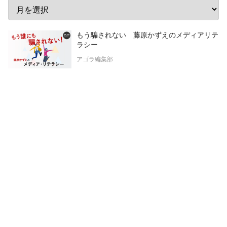
もう騙されない 藤原かずえのメディアリテ
ラシー
アゴラ編集部