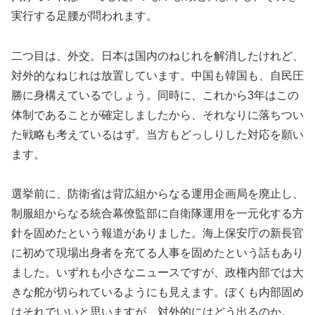
実行する足腰が問われます。
二つ目は、外交。日本は国内のねじれを解消したけれど、
対外的なねじれは放置しています。中国も韓国も、自民圧
勝に身構えているでしょう。同時に、これから3年はこの
体制であることが確定しましたから、それなりに落ちつい
た戦略も考えているはず。当方もどっしりした対応を願い
ます。
選挙前に、防衛省は背広組からなる運用企画局を廃止し、
制服組からなる統合幕僚監部に自衛隊運用を一元化する方
針を固めたという報道がありました。海上保安庁の新長官
に初めて現場出身者を充てる人事を固めたという話もあり
ました。いずれも小さなニュースですが、政権内部では大
きな舵が切られているようにも見えます。ぼくも内部固め
はそれでいいと思いますが、対外的にはどう出るのか。