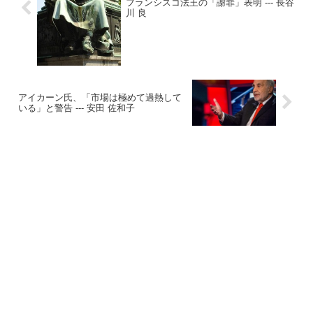
フランシスコ法王の「謝罪」表明 --- 長谷
川 良
アイカーン氏、「市場は極めて過熱して
いる」と警告 --- 安田 佐和子