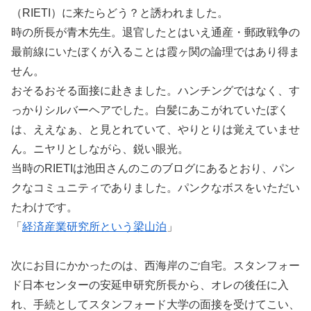
（RIETI）に来たらどう？と誘われました。
時の所長が青木先生。退官したとはいえ通産・郵政戦争の
最前線にいたぼくが入ることは霞ヶ関の論理ではあり得ま
せん。
おそるおそる面接に赴きました。ハンチングではなく、す
っかりシルバーヘアでした。白髪にあこがれていたぼく
は、ええなぁ、と見とれていて、やりとりは覚えていませ
ん。ニヤリとしながら、鋭い眼光。
当時のRIETIは池田さんのこのブログにあるとおり、パン
クなコミュニティでありました。パンクなボスをいただい
たわけです。
「
経済産業研究所という梁山泊
」
次にお目にかかったのは、西海岸のご自宅。スタンフォー
ド日本センターの安延申研究所長から、オレの後任に入
れ、手続としてスタンフォード大学の面接を受けてこい、