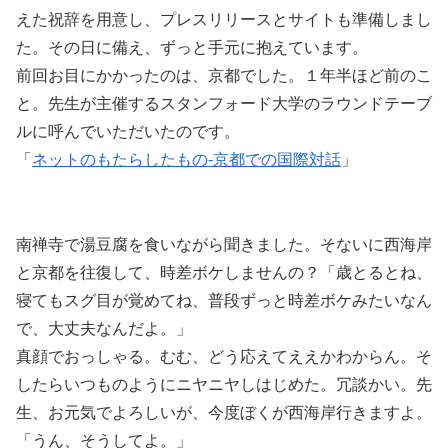
えた祝辞を用意し、プレスリリースとサイトも準備しまし
た。その日に備え、ずっと手元に抱えています。
前回お目にかかったのは、京都でした。１年半ほど前のこ
と。先生が主催するスタンフォード大学のラウンドテーブ
ルに呼んでいただいたのです。
「
ネットのもたらしたもの-京都での国際対話
」
南禅寺で湯豆腐を食いながら聞きました。そないに西海岸
と京都を往復して、時差ボケしませんの？「歳とるとね、
寝てもスグ目が覚めてね、普段ずっと時差ボケみたいなん
で、大丈夫なんだよ。」
真顔でおっしゃる。むむ、どう応えてええかわからん。そ
したらいつものようにニヤニヤしはじめた。冗談かい。先
生、お元気でよろしいが、今度ぼくが西海岸行きますよ。
「うん、そうしてよ。」