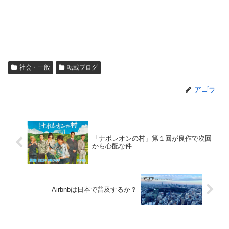
社会・一般
転載ブログ
アゴラ
「ナポレオンの村」第１回が良作で次回
から心配な件
Airbnbは日本で普及するか？