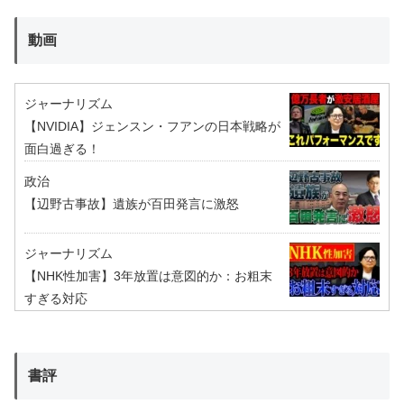
動画
ジャーナリズム
【NVIDIA】ジェンスン・フアンの日本戦略が
面白過ぎる！
政治
【辺野古事故】遺族が百田発言に激怒
ジャーナリズム
【NHK性加害】3年放置は意図的か：お粗末
すぎる対応
書評