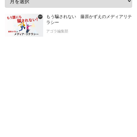
もう騙されない 藤原かずえのメディアリテ
ラシー
アゴラ編集部