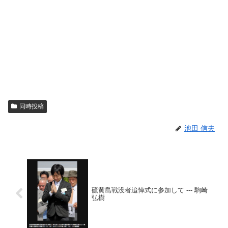
同時投稿
池田 信夫
硫黄島戦没者追悼式に参加して --- 駒崎
弘樹