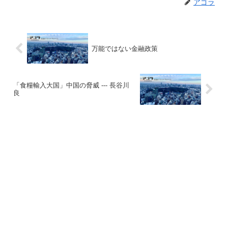
アゴラ
万能ではない金融政策
「食糧輸入大国」中国の脅威 --- 長谷川
良