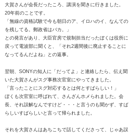
大賀さんが会長だったころ、講演を聞きに行きました。
20年前のことです。
「無線の資格試験で今も朝日のア、イロハのイ、なんての
を残してる。郵政省はバカ。」
との発言があり、大臣官房で規制担当だったぼくは役所に
戻って電波部に聞くと、「それ2週間後に廃止することに
なってるんだよね」との返事。
翌朝、SONYの知人に「だってよ」と連絡したら、伝え聞
いた大賀さんがスグ事務次官室にやってきました。
「言ったことにスグ対応するとは何とすばらしい！」
ぼくも次官室に呼ばれて、さんざんホメられました。会
長、それ誤解なんですけど・・・と言うのも聞かず、すば
らしいすばらしいと言って帰られました。
それを大賀さんはあちこちで話してくださって、じゃあ誤