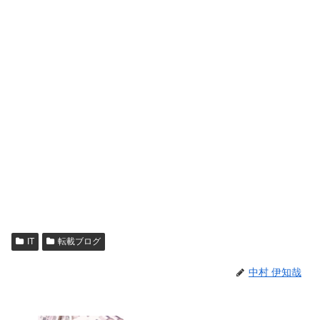
IT
転載ブログ
中村 伊知哉