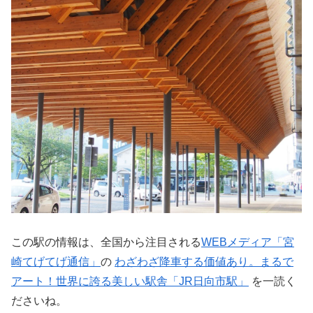
この駅の情報は、全国から注目される
WEBメディア「宮
崎てげてげ通信」
の
わざわざ降車する価値あり。まるで
アート！世界に誇る美しい駅舎「JR日向市駅」
を一読く
ださいね。