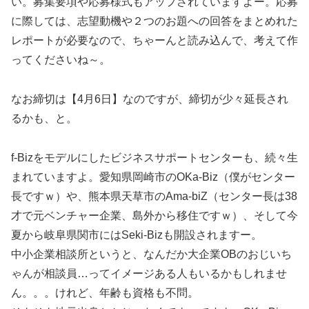
い。募集要項や応募様式もアップされていますよー。応募
に際しては、志望動機や２つのお題への回答をまとめれた
レポートが必要なので、ちゃーんと読み込んで、考えて作
ってくださいね～。
なお締切は【4月6日】なのですが、締切が少々延長され
るかも、と。
f-Bizをモデルにしたビジネスサポートセンターも、続々生
まれていますよ。愛知県岡崎市のOKa-Biz（僕がセンター
長ですｗ）や、熊本県天草市のAma-biZ（センター長は38
才で元ベンチャー企業、島外から移住ですｗ）、そして今
夏から岐阜県関市にはSeki-Bizも開設されますー。
中小企業相談所というと、なんだか大企業OBのおじいち
ゃんが相談員…ってイメージある人もいるかもしれませ
ん。。。けれど、年齢も資格も不問。