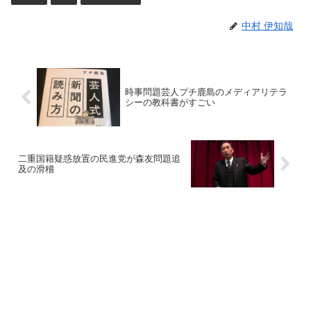
中村 伊知哉
時事問題芸人プチ鹿島のメディアリテラ
シーの教科書がすごい
二重国籍疑惑放置の民進党が森友問題追
及の滑稽