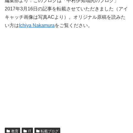
編集部より：このブログは「中村伊知哉氏のブログ」
2017年3月16日の記事を転載させていただきました（アイ
キャッチ画像は写真ACより）。オリジナル原稿を読みた
い方は
Ichiya Nakamura
をご覧ください。
教育
IT
転載ブログ