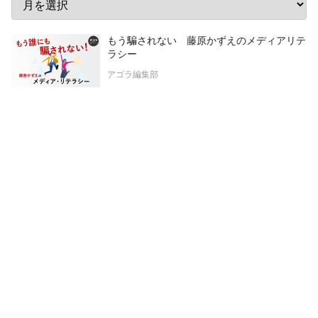
もう騙されない 藤原かずえのメディアリテ
ラシー
アゴラ編集部