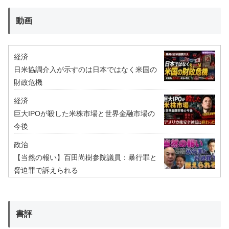
動画
経済
日米協調介入が示すのは日本ではなく米国の
財政危機
経済
巨大IPOが殺した米株市場と世界金融市場の
今後
政治
【当然の報い】百田尚樹参院議員：暴行罪と
脅迫罪で訴えられる
書評