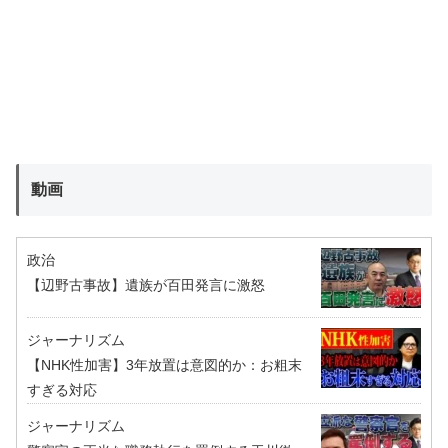
動画
政治
【辺野古事故】遺族が百田発言に激怒
ジャーナリズム
【NHK性加害】3年放置は意図的か：お粗末
すぎる対応
ジャーナリズム