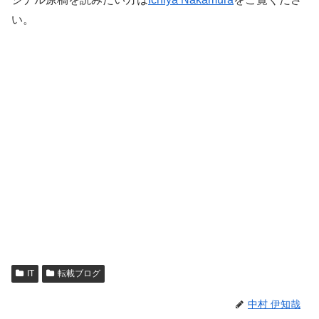
い。
IT
転載ブログ
中村 伊知哉