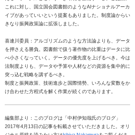
これに対し、国立国会図書館のようなAIナショナルアーカ
イブがあっていいという提案もありました。制度論からい
きなり振興政策論に拡張しました。
喜連川委員：アルゴリズムのような方法論よりも、データ
を押さえる勝負。図書館で扱う著作物の比重はデータに比
べ小さくなっていく。データの優先度を上げるべき。今は
法制度よりも、データや予算や人材などの資源を集中的に
突っ込む戦略を講ずるべき。
制度と振興政策、技術進歩と国際情勢、いろんな変数をか
け合わせた方程式を解く作業が続くのであります。
編集部より：このブログは「中村伊知哉氏のブログ」
2017年4月13日の記事を転載させていただきました。オリ
ジナル原稿を読みたい方は
Ichiya Nakamura
をご覧くださ