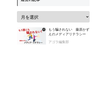
もう騙されない 藤原かず
えのメディアリテラシー
アゴラ編集部