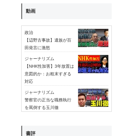
動画
政治
【辺野古事故】遺族が百
田発言に激怒
ジャーナリズム
【NHK性加害】3年放置は
意図的か：お粗末すぎる
対応
ジャーナリズム
警察官の正当な職務執行
を罵倒する玉川徹
書評