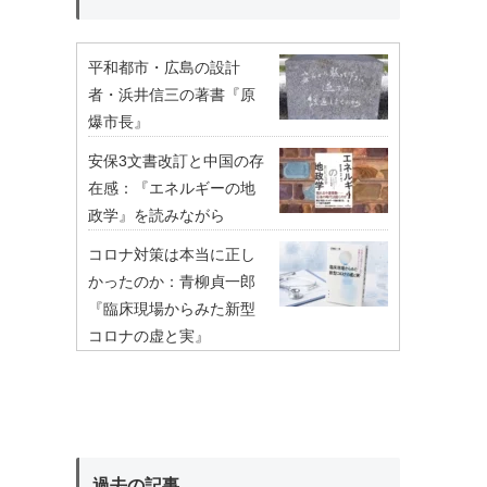
平和都市・広島の設計
者・浜井信三の著書『原
爆市長』
安保3文書改訂と中国の存
在感：『エネルギーの地
政学』を読みながら
コロナ対策は本当に正し
かったのか：青柳貞一郎
『臨床現場からみた新型
コロナの虚と実』
過去の記事