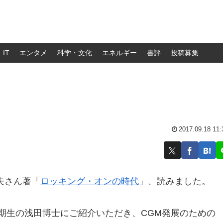
IT
エンタメ
科学・文化
エネルギー
書評
投稿募集
2017.09.18 11:
夫さん著「
ロッキング・オンの時代
」、読みました。
１期生の浅田博士にご紹介いただき、CGM発展のための