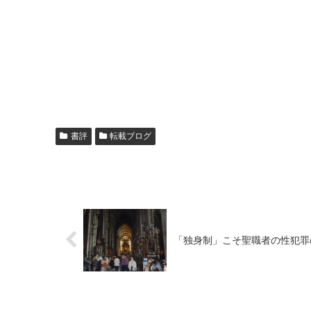
書評
転載ブログ
「独身制」こそ聖職者の性犯罪