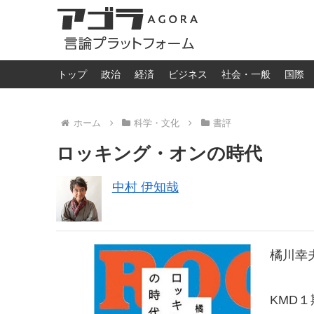
トップ
政治
経済
ビジネス
社会・一般
国際
ホーム
科学・文化
書評
ロッキング・オンの時代
中村 伊知哉
橘川幸
KMD