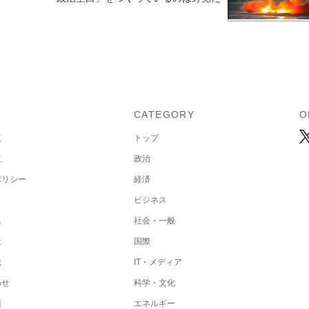
U
CATEGORY
O
覧
トップ
覧
政治
ポリシー
経済
ビジネス
集
社会・一般
社
国際
載
IT・メディア
わせ
科学・文化
項
エネルギー