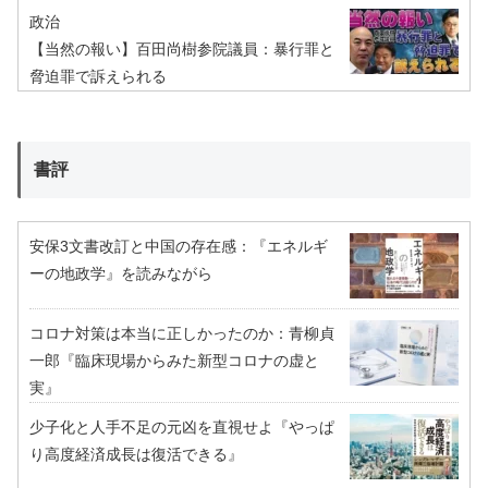
政治
【当然の報い】百田尚樹参院議員：暴行罪と
脅迫罪で訴えられる
書評
安保3文書改訂と中国の存在感：『エネルギ
ーの地政学』を読みながら
コロナ対策は本当に正しかったのか：青柳貞
一郎『臨床現場からみた新型コロナの虚と
実』
少子化と人手不足の元凶を直視せよ『やっぱ
り高度経済成長は復活できる』