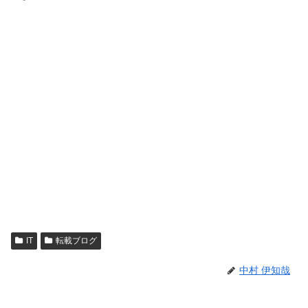
IT
転載ブログ
中村 伊知哉