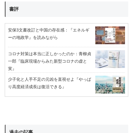
書評
安保3文書改訂と中国の存在感：『エネルギ
ーの地政学』を読みながら
コロナ対策は本当に正しかったのか：青柳貞
一郎『臨床現場からみた新型コロナの虚と
実』
少子化と人手不足の元凶を直視せよ『やっぱ
り高度経済成長は復活できる』
過去の記事