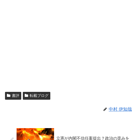
書評
転載ブログ
中村 伊知哉
立憲が内閣不信任案提出？政治の歪みを