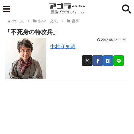
ホーム
科学・文化
書評
「不死身の特攻兵」
2018.05.28 11:30
中村 伊知哉