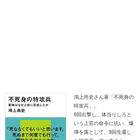
鴻上尚史さん著「不死身の
特攻兵」。
9回出撃し、体当りしろと
いう上官の命令に抗い、爆
弾を落として、9回生還し