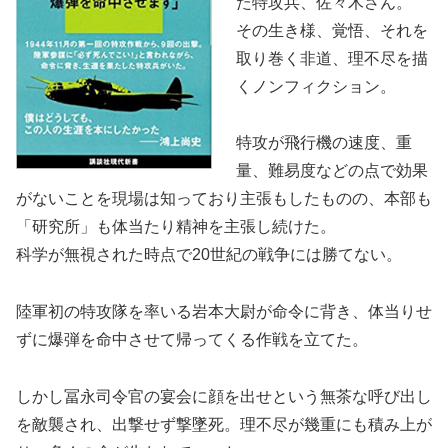
た特攻兵、佐々木さん。
その生き様、覚悟、それを
取り巻く非道、理不尽を描
くノンフィクション。
特攻が飛行機の速度、重
量、難易度などの点で効果
がないことを現場は知っており主張もしたものの、本部も
「研究所」も体当たり精神を主張し続けた。
科学が無視された時点で20世紀の戦争には勝てない。
陸軍初の特攻隊を率いる岩本大尉が命令に背き、体当りせ
ずに爆弾を命中させて帰ってくる作戦を立てた。
しかし冨永司令官の宴会に顔を出せという無茶な呼び出し
を敵襲され、出撃せず撃墜死。理不尽が幾重にも積み上が