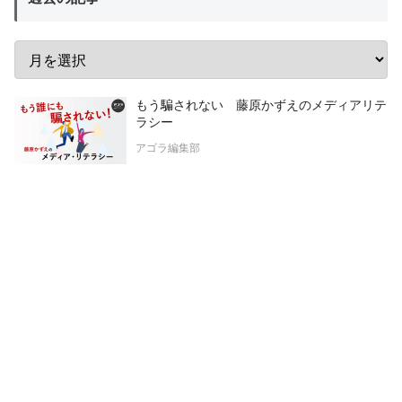
もう騙されない 藤原かずえのメディアリテ
ラシー
アゴラ編集部