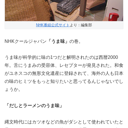
NHK番組公式サイト
より：編集部
NHKクールジャパン
「うま味」
の巻。
うま味が科学的に味の1つだと解明されたのは西暦2000
年。舌にうまみの受容体、レセプターが発見された。和食
がユネスコの無形文化遺産に登録されて、海外の人も日本
の味のヒミツをもっと知りたいと思ってるんじゃないでし
ょうか。
「だしとラーメンのうま味」
縄文時代にはカツオなどの魚がダシとして使われていたと