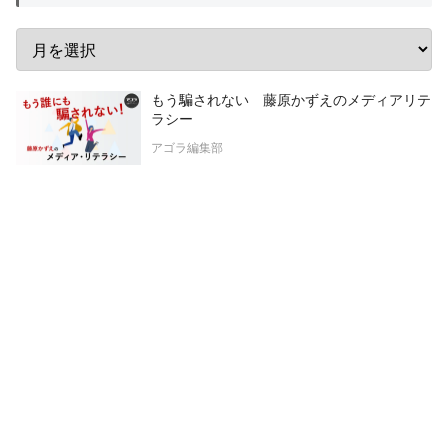
もう騙されない 藤原かずえのメディアリテ
ラシー
アゴラ編集部