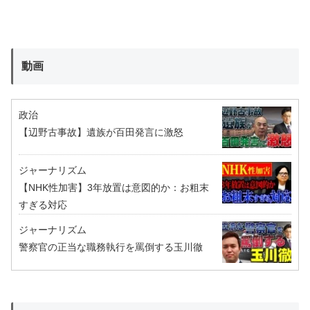
動画
政治
【辺野古事故】遺族が百田発言に激怒
ジャーナリズム
【NHK性加害】3年放置は意図的か：お粗末
すぎる対応
ジャーナリズム
警察官の正当な職務執行を罵倒する玉川徹