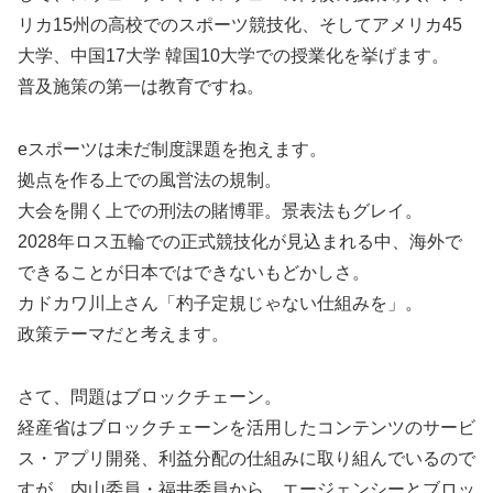
リカ15州の高校でのスポーツ競技化、そしてアメリカ45
大学、中国17大学 韓国10大学での授業化を挙げます。
普及施策の第一は教育ですね。
eスポーツは未だ制度課題を抱えます。
拠点を作る上での風営法の規制。
大会を開く上での刑法の賭博罪。景表法もグレイ。
2028年ロス五輪での正式競技化が見込まれる中、海外で
できることが日本ではできないもどかしさ。
カドカワ川上さん「杓子定規じゃない仕組みを」。
政策テーマだと考えます。
さて、問題はブロックチェーン。
経産省はブロックチェーンを活用したコンテンツのサービ
ス・アプリ開発、利益分配の仕組みに取り組んでいるので
すが、内山委員・福井委員から、エージェンシーとブロッ