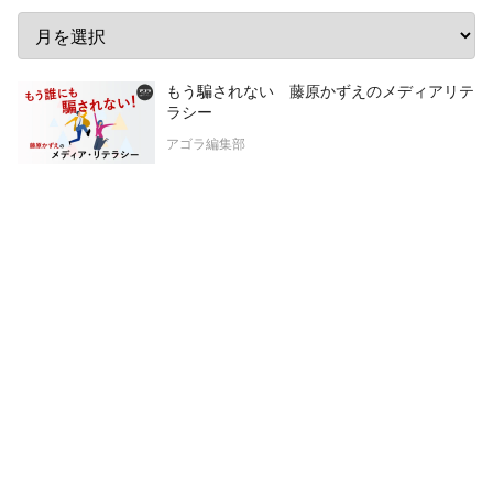
もう騙されない 藤原かずえのメディアリテ
ラシー
アゴラ編集部