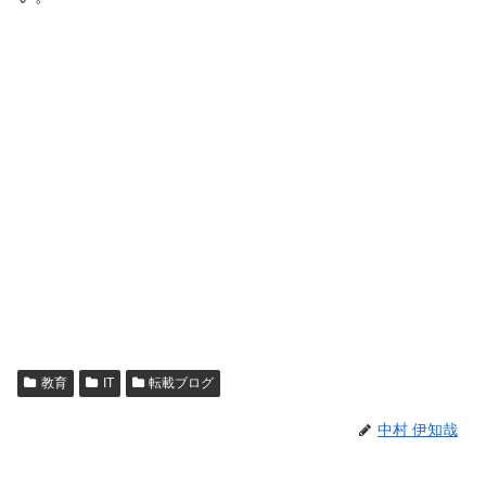
教育
IT
転載ブログ
中村 伊知哉