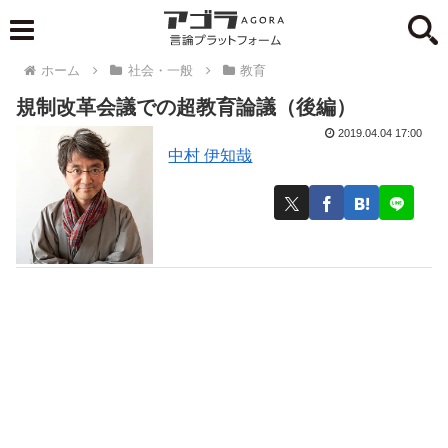
ホーム
社会・一般
教育
規制改革会議での超教育論議（後編）
2019.04.04 17:00
中村 伊知哉