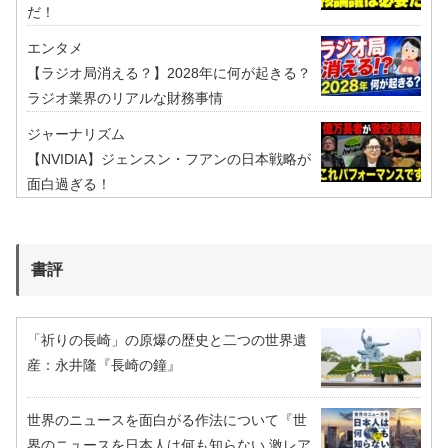
だ！
エンタメ
【ラジオ局消える？】2028年に何が起きる？
ラジオ業界のリアルな財務事情
ジャーナリズム
【NVIDIA】ジェンスン・フアンの日本戦略が
面白過ぎる！
書評
「祈りの長崎」の原爆の歴史と二つの世界遺
産：永井隆『長崎の鐘』
世界のニュースを面白がる作法について『世
界のニュースを日本人は何も知らない 激レア