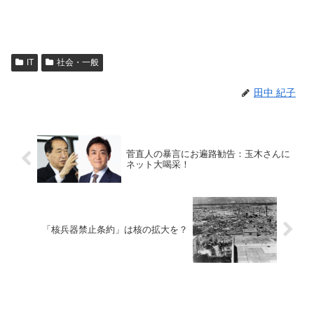
IT
社会・一般
田中 紀子
菅直人の暴言にお遍路勧告：玉木さんに
ネット大喝采！
「核兵器禁止条約」は核の拡大を？