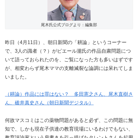
尾木氏公式ブログより：編集部
昨日（4月11日）、朝日新聞の「耕論」というコーナー
で、3人の識者（？）がピエール瀧氏の作品自粛問題につ
いて語っておられたのを、ご覧になった方も多いはずです
が、相変わらず尾木ママの支離滅裂な論調には呆れてしま
いました。
（耕論）作品には罪はない？ 多田憲之さん、尾木直樹さ
ん、碓井真史さん（朝日新聞デジタル）
何故マスコミはこの薬物問題があると必ず、この問題に無
知で、しかも現在子供達の教育現場にいるわけでもない、
教育評論家という肩書きを引っ提げたタレントさんを起用