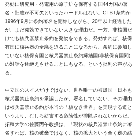
発効に研究用・発電用の原子炉を保有する国44カ国の署
名・批准が不可欠といったハードルはない。CTBT条約が
1996年9月に条約署名を開始しながら、20年以上経過した
が、まだ発効できていない大きな理由だ。一方、非核国だ
けでも核兵器禁止条約を発効をできる。発効すれば、核保
有国に核兵器の全廃を迫ることになるから、条約に参加し
ていない核保有国と核兵器禁止条約締結国(非核保有国間)
の対話を途絶えさせることにもなる、という批判の声があ
る。
中立国のスイスだけではない。世界唯一の被爆国・日本も
核兵器禁止条約を承認したが、署名していない。その理由
は核兵器禁止条約が本当の「核なき世界」を実現する道と
いうより、むしろ妨害する危険性が排除されないからだ。
拓殖大学の佐藤丙午教授は、「現状の核兵器禁止条約に署
名すれば、核の破棄ではなく、核の拡大という全く逆の結