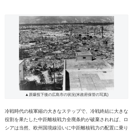
▲原爆投下後の広島市の状況(米政府保管の写真)
冷戦時代の核軍縮の大きなステップで、冷戦終結に大きな
役割を果たした中距離核戦力全廃条約が破棄されれば、ロ
シアは当然、欧州国境線沿いに中距離核戦力の配置に乗り