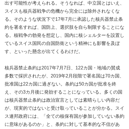
出す可能性が考えられる。そうなれば、中立国とはいえ、
スイスも核兵器戦争の危機から完全には除外されなくな
る。そのような状況下で17年7月に承認した核兵器禁止条
約を署名すれば、国防上、選択肢を自ら制限することにな
る。核戦争の勃発を想定し、国内に核シェルターを設置し
ているスイス国民の自国防衛という精神にも影響を及ぼ
す、といった懸念が出てくるわけだ。
核兵器禁止条約は2017年7月7日、122カ国・地域の賛成
多数で採択されたが、2019年2月段階で署名国は70カ国、
批准国は22カ国に過ぎない。条約は50カ国が批准を終
え、その3カ月後に発効することになっている。多くの国
は核兵器禁止条約は政治宣言としては素晴らしい内容だ
が、現実的ではないと受け取っていることが分かる。スイ
ス連邦政府には、「全ての核保有国が参加していない条約
に意味があるのか」と、条約に対して基本的な不信があ