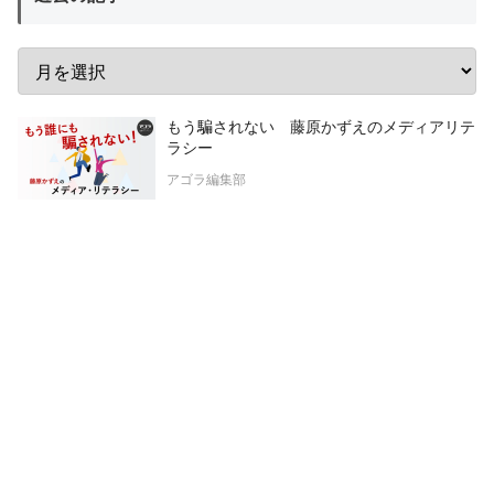
もう騙されない 藤原かずえのメディアリテ
ラシー
アゴラ編集部