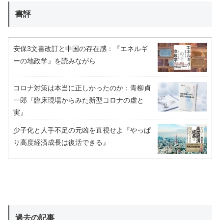
書評
安保3文書改訂と中国の存在感：『エネルギ
ーの地政学』を読みながら
コロナ対策は本当に正しかったのか：青柳貞
一郎『臨床現場からみた新型コロナの虚と
実』
少子化と人手不足の元凶を直視せよ『やっぱ
り高度経済成長は復活できる』
過去の記事