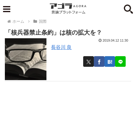
ホーム
国際
「核兵器禁止条約」は核の拡大を？
2019.04.12 11:30
長谷川 良